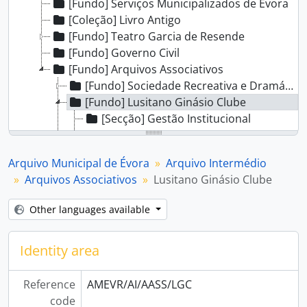
[Fundo] Serviços Municipalizados de Évora
[Coleção] Livro Antigo
[Fundo] Teatro Garcia de Resende
[Fundo] Governo Civil
[Fundo] Arquivos Associativos
[Fundo] Sociedade Recreativa e Dramática Eborense
[Fundo] Lusitano Ginásio Clube
[Secção] Gestão Institucional
[Secção] Gestão dos Associados
[Secção] Gestão Administrativa
Arquivo Municipal de Évora
Arquivo Intermédio
[Secção] Gestão Financeira
Arquivos Associativos
Lusitano Ginásio Clube
[Secção] Atividades e Iniciativas
[Fundo] Associação Comercial do Distrito de Évora
Other languages available
[Fundo] Associação Humanitária dos Bombeiros Voluntários de Évora
Identity area
Reference
AMEVR/AI/AASS/LGC
code