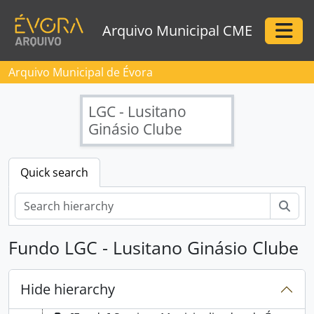
Skip to main content
Arquivo Municipal CME
Togg
Arquivo Municipal de Évora
LGC - Lusitano
Ginásio Clube
Quick search
Sear
Fundo LGC - Lusitano Ginásio Clube
[Instituição arquivística] Arquivo Municipal de Évora
[Arquivo Intermédio] Arquivo Intermédio
Hide hierarchy
[Fundo] Câmara Municipal de Évora