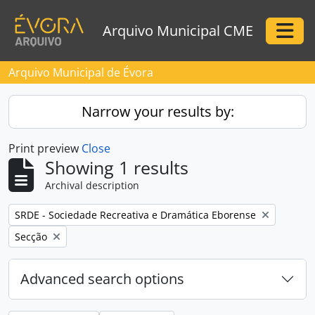
Skip to main content
Arquivo Municipal CME
Togg
Arquivo Municipal de Évora
Narrow your results by:
Print preview
Close
Showing 1 results
Archival description
Remove filter:
SRDE - Sociedade Recreativa e Dramática Eborense
Remove filter:
Secção
Advanced search options