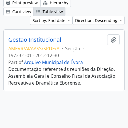
Print preview
Hierarchy
Card view
Table view
Sort by: End date
Direction: Descending
Gestão Institucional
Add t
AMEVR/AI/AASS/SRDE/A
·
Secção
·
1973-01-01 - 2012-12-30
Part of
Arquivo Municipal de Évora
Documentação referente ás reuniões da Direção,
Assembleia Geral e Conselho Fiscal da Associação
Recreativa e Dramática Eborense.