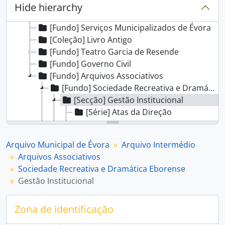
[Arquivo Intermédio] Arquivo Intermédio
Hide hierarchy
[Fundo] Câmara Municipal de Évora
[Fundo] Serviços Municipalizados de Évora
[Coleção] Livro Antigo
[Fundo] Teatro Garcia de Resende
[Fundo] Governo Civil
[Fundo] Arquivos Associativos
[Fundo] Sociedade Recreativa e Dramática Eborense
[Secção] Gestão Institucional
[Série] Atas da Direção
[Série] Atas da Assembleia Geral
[Série] Atas do Conselho Fiscal
Arquivo Municipal de Évora
Arquivo Intermédio
[Secção] Gestão dos Associados
Arquivos Associativos
[Secção] Gestão Administrativa
Sociedade Recreativa e Dramática Eborense
[Secção] Gestão Financeira
Gestão Institucional
[Secção] Atividades e Iniciativas
[Fundo] Lusitano Ginásio Clube
Zona de identificação
[Fundo] Associação Comercial do Distrito de Évora
[Fundo] Associação Humanitária dos Bombeiros Voluntários de Évora