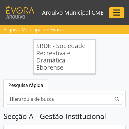
Skip to main content
Arquivo Municipal CME
Togg
Arquivo Municipal de Évora
SRDE - Sociedade
Recreativa e
Dramática
Eborense
Pesquisa rápida
Pesq
Secção A - Gestão Institucional
[Instituição arquivística] Arquivo Municipal de Évora