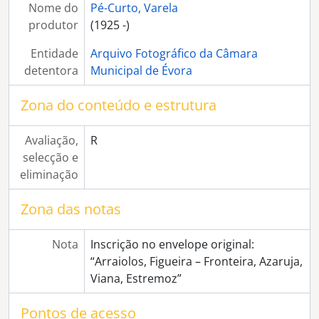
Nome do
Pé-Curto, Varela
[Série] Convento do Calvário
produtor
(1925 -)
[Série] Solar dos Condes de Soure
[Série] Vistas Gerais de Évora
Entidade
Arquivo Fotográfico da Câmara
[Série] Ermida de São Brás
detentora
Municipal de Évora
[Série] Convento de São Bento de Cástris
[Série] Fonte dos Amores (perto da Porta da Lagoa)
Zona do conteúdo e estrutura
[Série] Igreja de São Francisco
[Série] Piscinas Municipais de Évora
Avaliação,
R
[Série] Cortejo Histórico
selecção e
[Série] Casa Garcia de Resende
eliminação
[Série] Convento e Igreja dos Lóios
[Série] Igreja de Santa Clara
Zona das notas
[Série] Seminário Maior
[Série] Museu de Évora
Nota
Inscrição no envelope original:
[Série] Faiança Alentejana
“Arraiolos, Figueira – Fronteira, Azaruja,
[Série] Fonte do Rossio de São Brás
Viana, Estremoz”
[Série] Reprodução de documentos
[Série] Piscinas Municipais de Coimbra
Pontos de acesso