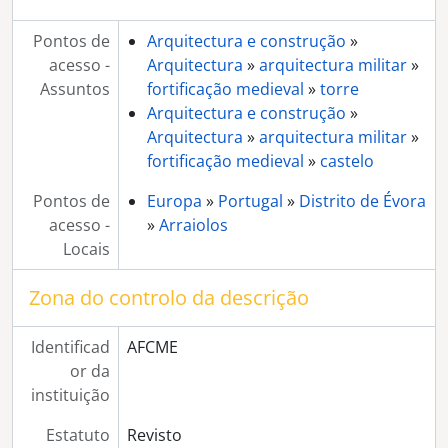
[Série] Altares de igreja não identificados
[Série] Edificio da Biblioteca Pública de Évora
Pontos de
Arquitectura e construção
»
[Série] Arco de Dona Isabel
acesso -
Arquitectura
»
arquitectura militar
»
[Série] Composição de várias imagens em postal ilustrado
Assuntos
fortificação medieval
»
torre
[Coleção] Colecção Francisco Manuel Fialho
Arquitectura e construção
»
[Coleção] Colecção Exposição Rio de Janeiro
Arquitectura
»
arquitectura militar
»
[Coleção] Colecção Cavaleiro Ferreira
fortificação medieval
»
castelo
[Coleção] Colecção Sociedade Harmonia Eborense
[Coleção] Colecção Provas Originais
Pontos de
Europa
»
Portugal
»
Distrito de Évora
[Coleção] Colecção Arquivo Corrente
acesso -
»
Arraiolos
[Coleção] Colecção Ricardo Santos
Locais
[Coleção] Colecção Inácio Martinho
[Coleção] Colecção Lopes Fragoso
Zona do controlo da descrição
[Coleção] Colecção Família David
[Coleção] Colecção José Manuel Rodrigues
Identificad
AFCME
[Coleção] Colecção Luís Teixeira
or da
[Coleção] Colecção António Cunha
instituição
[Coleção] Colecção Arqueologia
[Coleção] Colecção Carlos Tojo
Estatuto
Revisto