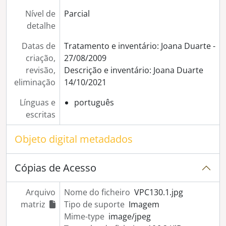
[Coleção] Colecção Eduardo Gageiro
Nível de
Parcial
[Coleção] Colecção Elsa Caeiro
detalhe
[Coleção] Colecção Gérard Castello-Lopes
[Coleção] Colecção Guilherme Silva
Datas de
Tratamento e inventário: Joana Duarte -
criação,
27/08/2009
revisão,
Descrição e inventário: Joana Duarte
eliminação
14/10/2021
Línguas e
português
escritas
Objeto digital metadados
Cópias de Acesso
Arquivo
Nome do ficheiro
VPC130.1.jpg
matriz
Tipo de suporte
Imagem
Mime-type
image/jpeg