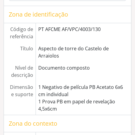
[Série] Ruas de Évora
[Série] Rua e Largo de Avis
Zona de identificação
[Série] Palácio dos Duques de Cadaval
[Série] Convento da Cartuxa
Código de
PT AFCME AF/VPC/4003/130
[Série] Palácio Barahona
referência
[Série] Tribunal de Évora
[Série] Largo dos Colegiais
Título
Aspecto de torre do Castelo de
[Série] Largo e Fonte das Portas de Moura
Arraiolos
[Série] Aqueduto do Sertório
Nível de
Documento composto
[Série] Quinta do Chantre
descrição
[Série] Muralhas de Évora
[Série] Templo Romano
Dimensão
1 Negativo de película PB Acetato 6x6
[Série] Colégio do Espirito Santo (Universidade de Évora)
e suporte
cm individual
[Série] Largo de São Mamede
1 Prova PB em papel de revelação
[Série] Igreja de São Mamede
4,5x6cm
[Série] Largo 1º de Maio
[Série] Convento do Salvador
Zona do contexto
[Série] Jardim Público
[Série] Porta Ogival não identificada