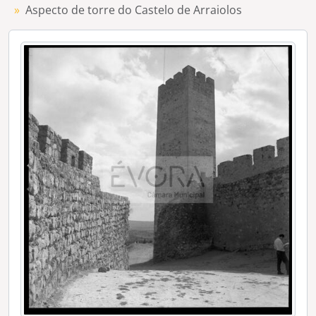
[Documento composto] Rua de Casas em Arraiolos vendo-se ao fundo o castelo
Aspecto de torre do Castelo de Arraiolos
[Documento simples] Rua de Casas em Arraiolos vendo-se ao fundo o castelo
[Documento simples] Aspecto de Rua não identificada
[Documento simples] Aspecto de Rua não identificada
[Série] Pelourinho na Azaruja
[Série] Monumento aos combatentes da grande guerra em Elvas
[Série] Vários aspetos de Viana do Alentejo
[Série] Monumento aos combatentes da Grande Guerra
[Série] Aspecto de Capela e Pelourinho não identificados (arraiolos?)
[Série] Feira de São João e outras feiras e mercados em Évora
[Série] Fonte em Borba
[Série] Diversos aspectos de trabalhos agrícolas em Évora
[Série] Diversas imagens de Vila Viçosa
[Série] Evoramonte
[Série] Palácio de D. Manuel
[Série] Praça do Giraldo
[Série] Convento do Espinheiro e capela de Garcia de Resende
[Série] Sé
[Série] Palácio dos Condes de Basto