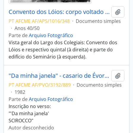
Convento dos Lóios: corpo voltado para o Largo dos Colegiais
Adici
PT AFCME AF/APS/1016/348
·
Documento simples
·
Anos 40/50
Parte de
Arquivo Fotográfico
Vista geral do Largo dos Colegiais: Convento dos
Lóios e respectivo quintal (à direita) e parte do
edifício do Seminário (à esquerda).
"Da minha janela" - casario de Évora visto de uma janela
Adici
PT AFCME AF/PVO/3192/889
·
Documento simples
·
1982
Parte de
Arquivo Fotográfico
Inscrição no verso:
"'Da minha janela'
SCIROCCO"
Autor desconhecido