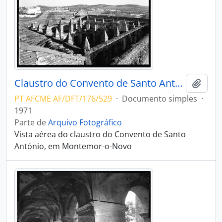
Claustro do Convento de Santo António
Adici
PT AFCME AF/DFT/176/529
·
Documento simples
·
1971
Parte de
Arquivo Fotográfico
Vista aérea do claustro do Convento de Santo
António, em Montemor-o-Novo