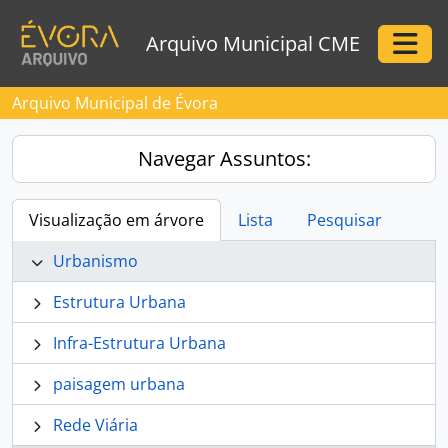
Skip to main content
Arquivo Municipal CME
Togg
Arquivo Municipal de Évora
Navegar Assuntos:
Visualização em árvore
Lista
Pesquisar
Urbanismo
Estrutura Urbana
Infra-Estrutura Urbana
paisagem urbana
Rede Viária