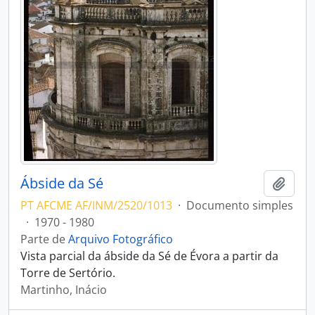
Ábside da Sé
Adici
PT AFCME AF/INM/2520/1013
·
Documento simples
·
1970 - 1980
Parte de
Arquivo Fotográfico
Vista parcial da ábside da Sé de Évora a partir da
Torre de Sertório.
Martinho, Inácio