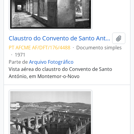
Claustro do Convento de Santo António
Adici
PT AFCME AF/DFT/176/4488
·
Documento simples
·
1971
Parte de
Arquivo Fotográfico
Vista aérea do claustro do Convento de Santo
António, em Montemor-o-Novo