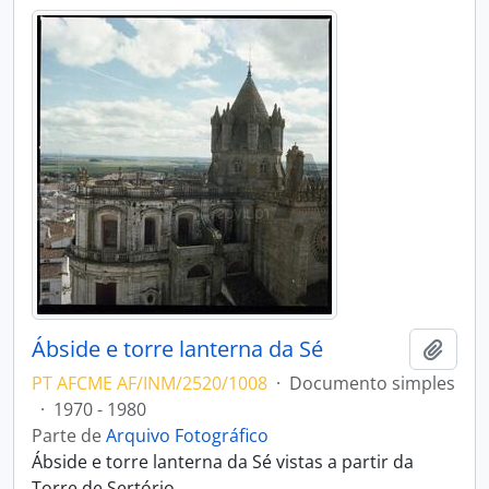
Ábside e torre lanterna da Sé
Adici
PT AFCME AF/INM/2520/1008
·
Documento simples
·
1970 - 1980
Parte de
Arquivo Fotográfico
Ábside e torre lanterna da Sé vistas a partir da
Torre de Sertório.