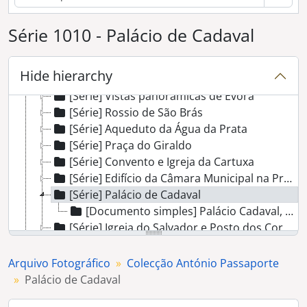
[Instituição arquivística] Arquivo Fotográfico
[Coleção] Colecção António Passaporte
Série 1010 - Palácio de Cadaval
[Série] Porta Nova
[Série] Alfaias litúrgicas de proveniência não identificada
Hide hierarchy
[Série] Base de altar de proveniência não identificada
[Série] Vistas panorâmicas de Évora
[Série] Rossio de São Brás
[Série] Aqueduto da Água da Prata
[Série] Praça do Giraldo
[Série] Convento e Igreja da Cartuxa
[Série] Edifício da Câmara Municipal na Praça do Sertório
[Série] Palácio de Cadaval
[Documento simples] Palácio Cadaval, conhecido pelas cinco quinas
[Série] Igreja do Salvador e Posto dos Correios
[Série] Convento Novo
[Série] Palácio de D. Manuel
Arquivo Fotográfico
Colecção António Passaporte
[Série] Sé de Évora
Palácio de Cadaval
[Série] Peças do Tesouro da Sé de Évora e do Museu de Arte Sacra