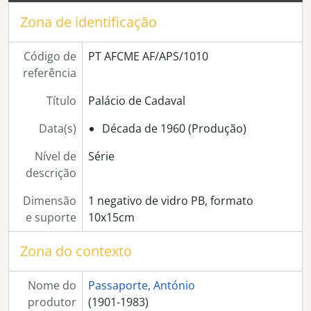
[Série] Paisagens alentejanas
Zona de identificação
[Série] Trabalhos agrícolas e pastoreio
[Série] Janela de Garcia de Resende
Código de
PT AFCME AF/APS/1010
[Série] Palácio dos Condes de Basto
referência
[Série] Caixa de água na Rua Nova
[Série] Casa Soure, na Porta de Moura
Título
Palácio de Cadaval
[Série] Palácio da Justiça, no Largo da Porta de Moura
[Série] Altar de igreja não identificada
Data(s)
Década de 1960 (Produção)
[Série] Igreja de Nossa Senhora da Boa-Fé
Nível de
Série
[Série] Solar dos Condes de Portalegre
descrição
[Coleção] Colecção David Freitas
[Coleção] Colecção Câmara Municipal de Évora
Dimensão
1 negativo de vidro PB, formato
[Coleção] Colecção Eduardo Nogueira
e suporte
10x15cm
[Coleção] Colecção Grupo Pró-Évora
[Coleção] Colecção António Carrapato
Zona do contexto
[Coleção] Colecção José Braga Passaporte
[Coleção] Colecção Marcolino Silva
Nome do
Passaporte, António
[Coleção] Colecção Mário Gama Freixo
produtor
(1901-1983)
[Coleção] Colecção Varela Pé-Curto