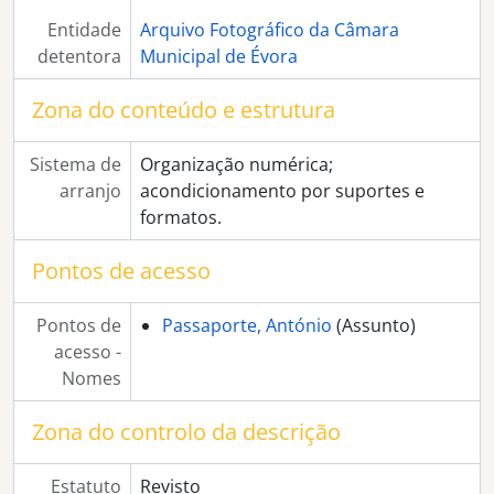
[Coleção] Colecção Francisco Manuel Fialho
Entidade
Arquivo Fotográfico da Câmara
[Coleção] Colecção Exposição Rio de Janeiro
detentora
Municipal de Évora
[Coleção] Colecção Cavaleiro Ferreira
[Coleção] Colecção Sociedade Harmonia Eborense
Zona do conteúdo e estrutura
[Coleção] Colecção Provas Originais
[Coleção] Colecção Arquivo Corrente
Sistema de
Organização numérica;
[Coleção] Colecção Ricardo Santos
arranjo
acondicionamento por suportes e
[Coleção] Colecção Inácio Martinho
formatos.
[Coleção] Colecção Lopes Fragoso
[Coleção] Colecção Família David
Pontos de acesso
[Coleção] Colecção José Manuel Rodrigues
[Coleção] Colecção Luís Teixeira
Pontos de
Passaporte, António
(Assunto)
[Coleção] Colecção António Cunha
acesso -
[Coleção] Colecção Arqueologia
Nomes
[Coleção] Colecção Carlos Tojo
[Coleção] Colecção Eduardo Gageiro
Zona do controlo da descrição
[Coleção] Colecção Elsa Caeiro
[Coleção] Colecção Gérard Castello-Lopes
Estatuto
Revisto