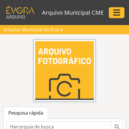
Skip to main content
Arquivo Municipal CME
Togg
Arquivo Municipal de Évora
Pesquisa rápida
Pesq