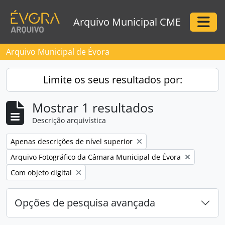
Skip to main content
Arquivo Municipal CME
Togg
Arquivo Municipal de Évora
Limite os seus resultados por:
Mostrar 1 resultados
Descrição arquivística
Remove filter:
Apenas descrições de nível superior
Remove filter:
Arquivo Fotográfico da Câmara Municipal de Évora
Remove filter:
Com objeto digital
Opções de pesquisa avançada