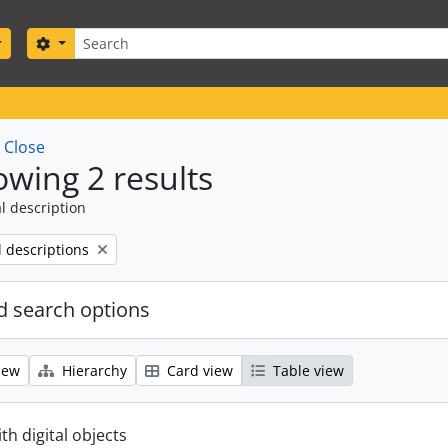
Search
Search options
w
Close
wing 2 results
l description
l descriptions
 search options
iew
Hierarchy
Card view
Table view
ith digital objects