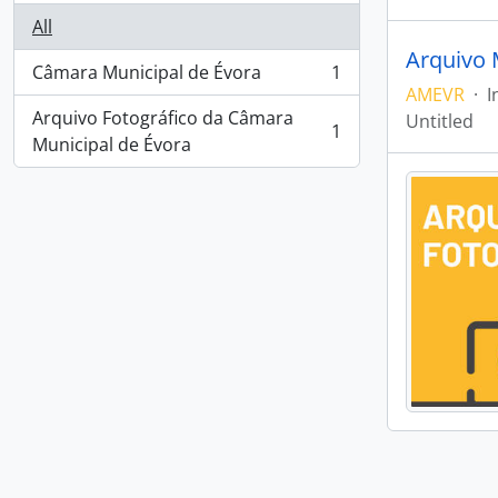
All
Arquivo 
Câmara Municipal de Évora
1
, 1 results
AMEVR
·
I
Arquivo Fotográfico da Câmara
Untitled
1
, 1 results
Municipal de Évora