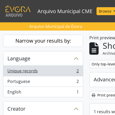
Skip to main content
Arquivo Municipal CME
Browse
Arquivo Municipal de Évora
Print previe
Narrow your results by:
Sho
Archiva
Language
Remove filter:
Only top-leve
Unique records
2
, 2 results
Advanced
Portuguese
2
, 2 results
English
1
, 1 results
Print prev
Creator
1 results w