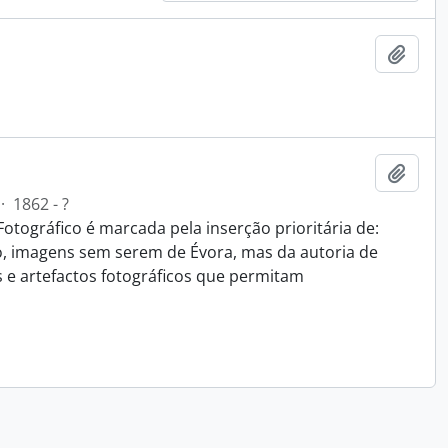
Add t
Add t
·
1862 - ?
Fotográfico é marcada pela inserção prioritária de:
o, imagens sem serem de Évora, mas da autoria de
s e artefactos fotográficos que permitam