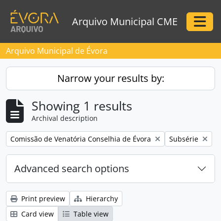
Skip to main content
Arquivo Municipal CME
Togg
Arquivo Municipal de Évora
Narrow your results by:
Showing 1 results
Archival description
Remove filter:
Remove filter:
Comissão de Venatória Conselhia de Évora
Subsérie
Advanced search options
Print preview
Hierarchy
Card view
Table view