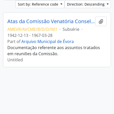
Sort by: Reference code
Direction: Descending
Atas da Comissão Venatória Conselhia de Évora
Add t
AMEVR/AI/CME/B/D/D/001
·
Subsérie
·
1942-12-13 - 1967-03-28
Part of
Arquivo Municipal de Évora
Documentação referente aos assuntos tratados
em reuniões da Comissão.
Untitled