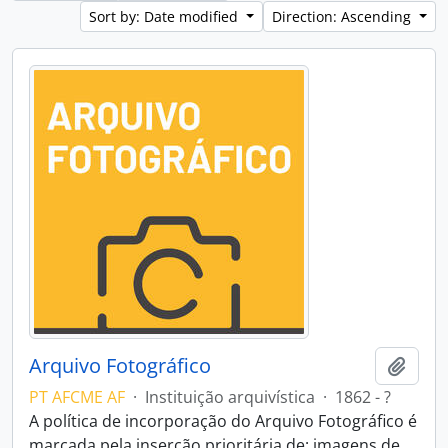
Sort by: Date modified
Direction: Ascending
Arquivo Fotográfico
Add t
PT AFCME AF
·
Instituição arquivística
·
1862 - ?
A política de incorporação do Arquivo Fotográfico é
marcada pela inserção prioritária de: imagens de