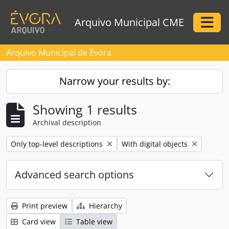
Skip to main content
Arquivo Municipal CME
Togg
Arquivo Municipal de Évora
Narrow your results by:
Showing 1 results
Archival description
Remove filter:
Remove filter:
Only top-level descriptions
With digital objects
Advanced search options
Print preview
Hierarchy
Card view
Table view