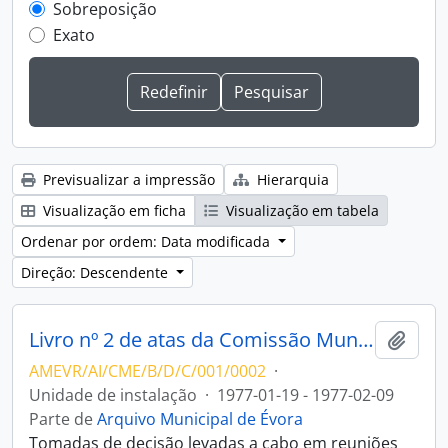
Sobreposição
Exato
Previsualizar a impressão
Hierarquia
Visualização em ficha
Visualização em tabela
Ordenar por ordem: Data modificada
Direção: Descendente
Livro nº 2 de atas da Comissão Municipal de Arte e Arqueologia de Évora
Adici
AMEVR/AI/CME/B/D/C/001/0002
·
Unidade de instalação
·
1977-01-19 - 1977-02-09
Parte de
Arquivo Municipal de Évora
Tomadas de decisão levadas a cabo em reuniões