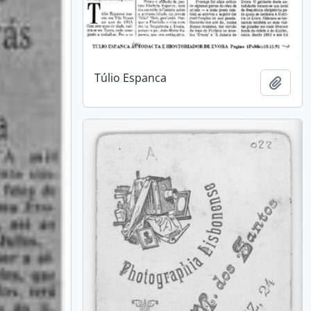
Túlio Espanca
Add t