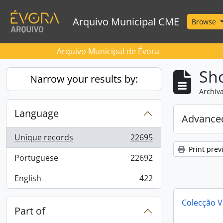
Skip to main content
Arquivo Municipal CME
Browse
Arquivo Municipal de Évora
Sho
Narrow your results by:
Archiva
Language
Advanced
Unique records
22695
, 22695 results
Print prev
Portuguese
22692
, 22692 results
English
422
, 422 results
Colecção V
Part of