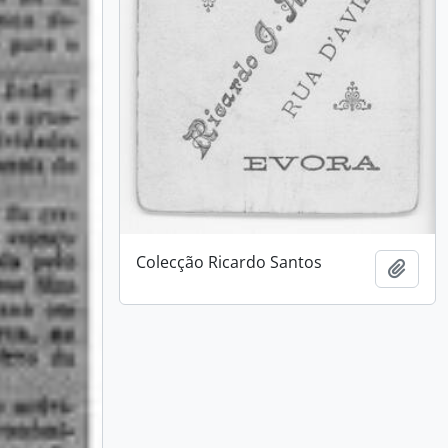
Colecção Ricardo Santos
Add t