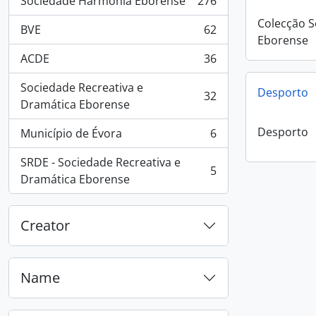
Sociedade Harmonia Eborense
276
, 276 results
Colecção 
BVE
62
, 62 results
Eborense
ACDE
36
, 36 results
Sociedade Recreativa e
Desporto
32
, 32 results
Dramática Eborense
Desporto
Município de Évora
6
, 6 results
SRDE - Sociedade Recreativa e
5
, 5 results
Dramática Eborense
Creator
Name