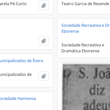
arela Pé-Curto
Teatro Garcia de Resende
Add to clipboard
Sociedade Recreativa e D
Eborense
Add to clipboard
Sociedade Recreativa e
Dramática Eborense
unicipalizados de Évora
unicipalizados de
Add to clipboard
Sociedade Harmonia