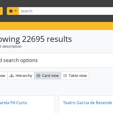
Search
Search options
wing 22695 results
l description
 search options
iew
Hierarchy
Card view
Table view
arela Pé-Curto
Teatro Garcia de Resende