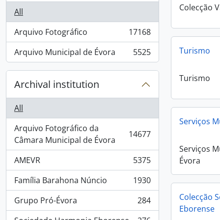
Colecção V
All
Arquivo Fotográfico
17168
, 17168 results
Turismo
Arquivo Municipal de Évora
5525
, 5525 results
Turismo
Archival institution
All
Serviços M
Arquivo Fotográfico da
14677
, 14677 results
Câmara Municipal de Évora
Serviços M
AMEVR
5375
Évora
, 5375 results
Família Barahona Núncio
1930
, 1930 results
Colecção 
Grupo Pró-Évora
284
, 284 results
Eborense