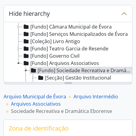
[Instituição arquivística] Arquivo Municipal de Évora
Hide hierarchy
[Arquivo Intermédio] Arquivo Intermédio
[Fundo] Câmara Municipal de Évora
[Fundo] Serviços Municipalizados de Évora
[Coleção] Livro Antigo
[Fundo] Teatro Garcia de Resende
[Fundo] Governo Civil
[Fundo] Arquivos Associativos
[Fundo] Sociedade Recreativa e Dramática Eborense
[Secção] Gestão Institucional
[Secção] Gestão dos Associados
[Secção] Gestão Administrativa
Arquivo Municipal de Évora
Arquivo Intermédio
[Secção] Gestão Financeira
Arquivos Associativos
[Secção] Atividades e Iniciativas
Sociedade Recreativa e Dramática Eborense
[Fundo] Lusitano Ginásio Clube
[Fundo] Associação Comercial do Distrito de Évora
Zona de identificação
[Fundo] Associação Humanitária dos Bombeiros Voluntários de Évora