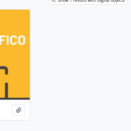
Show 1 results with digital objects
Adicionar à área de transferência