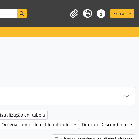
Search in browse page
Entrar
Área de transferência
Idioma
Ligações rápidas
isualização em tabela
Ordenar por ordem: Identificador
Direção: Descendente