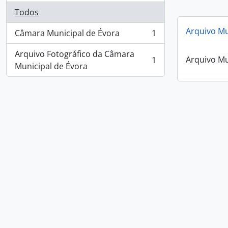
Todos
Arquivo Mu
Câmara Municipal de Évora
1
, 1 resultados
Arquivo Fotográfico da Câmara
Arquivo Mu
1
, 1 resultados
Municipal de Évora