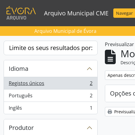
Skip to main content
Arquivo Municipal CME
Navegar
Arquivo Municipal de Évora
Previsualiza
Limite os seus resultados por:
Mos
Descriç
Idioma
Remove filter:
Apenas descri
Registos únicos
2
, 2 resultados
Opções d
Português
2
, 2 resultados
Inglês
1
, 1 resultados
Previsuali
Produtor