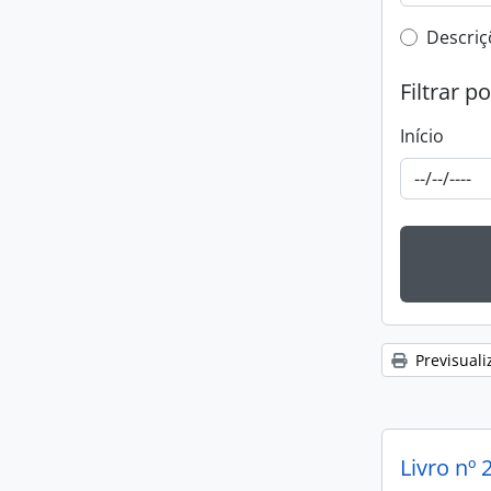
Top-leve
Descriç
Filtrar p
Início
Previsuali
Livro nº