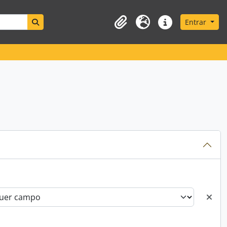
Search in browse page
Entrar
Área de transferência
Idioma
Ligações rápidas