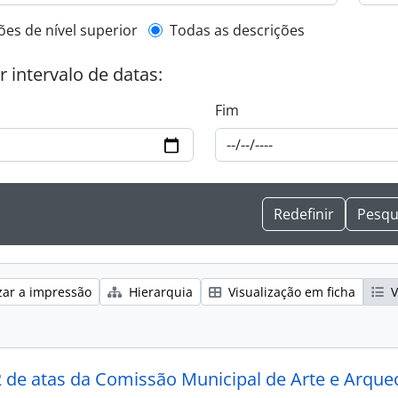
l description filter
ões de nível superior
Todas as descrições
or intervalo de datas:
Fim
zar a impressão
Hierarquia
Visualização em ficha
V
 2 de atas da Comissão Municipal de Arte e Arque