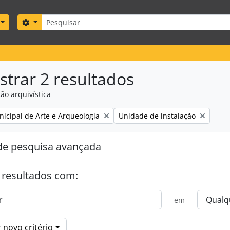
Pesquisar
Search options
trar 2 resultados
ão arquivística
Remove filter:
icipal de Arte e Arqueologia
Unidade de instalação
e pesquisa avançada
 resultados com:
em
 novo critério