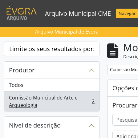
Skip to main content
Arquivo Municipal CME
Navegar
Arquivo Municipal de Évora
Mos
Limite os seus resultados por:
Descriç
Produtor
Remove filter:
Comissão Mun
Todos
Opções d
Comissão Municipal de Arte e
2
Procurar
, 2 resultados
Arqueologia
Nível de descrição
Adicionar