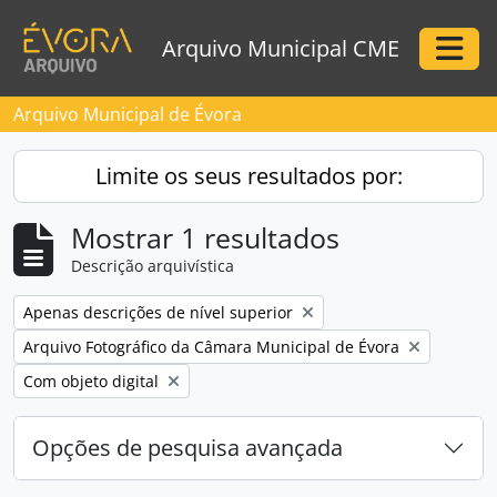
Skip to main content
Arquivo Municipal CME
Togg
Arquivo Municipal de Évora
Limite os seus resultados por:
Mostrar 1 resultados
Descrição arquivística
Remove filter:
Apenas descrições de nível superior
Remove filter:
Arquivo Fotográfico da Câmara Municipal de Évora
Remove filter:
Com objeto digital
Opções de pesquisa avançada