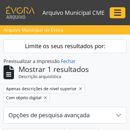
Skip to main content
Arquivo Municipal CME
Togg
Arquivo Municipal de Évora
Limite os seus resultados por:
Previsualizar a impressão
Fechar
Mostrar 1 resultados
Descrição arquivística
Remove filter:
Apenas descrições de nível superior
Remove filter:
Com objeto digital
Opções de pesquisa avançada