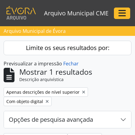
Skip to main content
Arquivo Municipal CME
Togg
Arquivo Municipal de Évora
Limite os seus resultados por:
Previsualizar a impressão
Fechar
Mostrar 1 resultados
Descrição arquivística
Remove filter:
Apenas descrições de nível superior
Remove filter:
Com objeto digital
Opções de pesquisa avançada