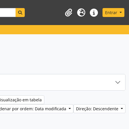
Search in browse page
Entrar
Área de transferência
Idioma
Ligações rápidas
isualização em tabela
denar por ordem: Data modificada
Direção: Descendente