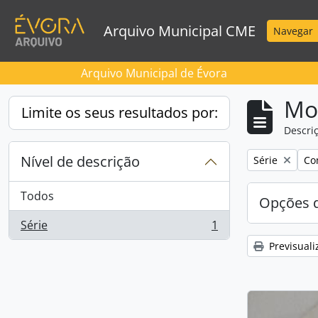
Skip to main content
Arquivo Municipal CME
Navegar
Arquivo Municipal de Évora
Mos
Limite os seus resultados por:
Descriç
Nível de descrição
Remove filter:
Rem
Série
Co
Todos
Opções d
Série
1
, 1 resultados
Previsuali