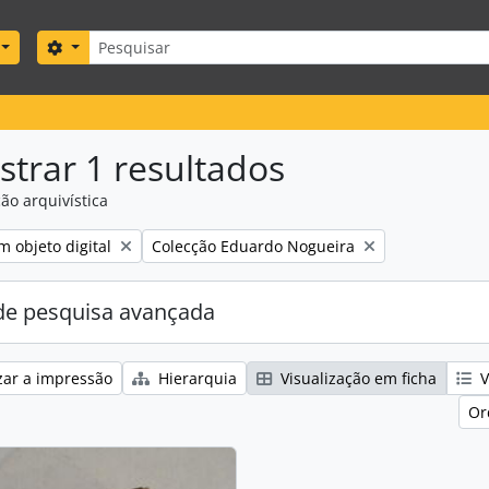
Pesquisar
Search options
trar 1 resultados
ão arquivística
ove filter:
Remove filter:
m objeto digital
Colecção Eduardo Nogueira
e pesquisa avançada
zar a impressão
Hierarquia
Visualização em ficha
V
Or