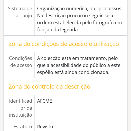
[Série] Abertura da Rua de Olivença
Sistema de
Organização numérica, por processos.
[Série] Reprodução de pinturas não identificadas
arranjo
Na descrição procurou seguir-se a
[Série] Propriedade de João Lopes Fernandes
ordem estabelecida pelo fotógrafo em
[Série] Gráfica Eborense
função da legenda.
[Série] Enfardamento de palha no Monte da Oliveira
[Série] Aspectos de Beja
Zona de condições de acesso e utilização
[Série] Moinhos em local não identificado
[Série] Elvas
Condições
A colecção está em tratamento, pelo
[Série] Largo Luís de Camões (zona da Porta Nova)
de acesso
que a acessibilidade do público a este
[Série] Arco de Dona Isabel
espólio está ainda condicionada.
[Série] Jardim Público
[Série] Pastorícia e criação de gado
Zona do controlo da descrição
[Série] Casa Pia - crianças e instalações
[Série] Muralhas de Évora
Identificad
AFCME
[Série] Correios, Telégrafos e Telefones
or da
[Série] Convento de São José (Convento Novo)
instituição
[Série] Casa agrícola não identificada
[Série] Convento do Bom Jesus e Paço Episcopal de Valverde
Estatuto
Revisto
[Série] Demolição dos Armazéns do Chiado, na Praça do Giraldo