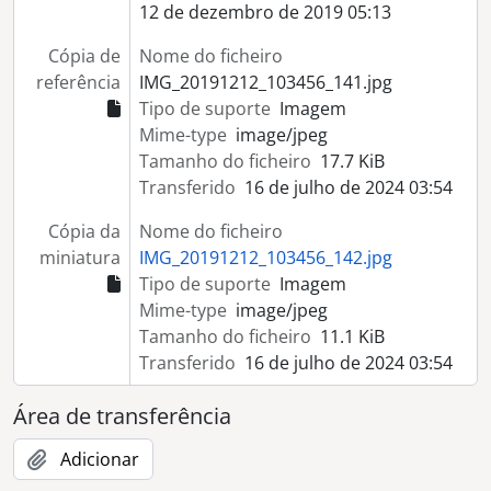
[Coleção] Colecção Provas Originais
12 de dezembro de 2019 05:13
[Coleção] Colecção Arquivo Corrente
Cópia de
Nome do ficheiro
[Coleção] Colecção Ricardo Santos
referência
IMG_20191212_103456_141.jpg
[Coleção] Colecção Inácio Martinho
Tipo de suporte
Imagem
[Coleção] Colecção Lopes Fragoso
Mime-type
image/jpeg
[Coleção] Colecção Família David
Tamanho do ficheiro
17.7 KiB
[Coleção] Colecção José Manuel Rodrigues
Transferido
16 de julho de 2024 03:54
[Coleção] Colecção Luís Teixeira
[Coleção] Colecção António Cunha
Cópia da
Nome do ficheiro
[Coleção] Colecção Arqueologia
miniatura
IMG_20191212_103456_142.jpg
[Coleção] Colecção Carlos Tojo
Tipo de suporte
Imagem
[Coleção] Colecção Eduardo Gageiro
Mime-type
image/jpeg
[Coleção] Colecção Elsa Caeiro
Tamanho do ficheiro
11.1 KiB
[Coleção] Colecção Gérard Castello-Lopes
Transferido
16 de julho de 2024 03:54
[Coleção] Colecção Guilherme Silva
Área de transferência
Adicionar