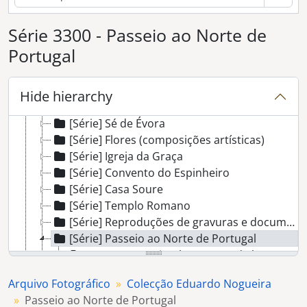
[Série] Café Camões
[Série] Escola do Magistério Primário
Série 3300 - Passeio ao Norte de
[Série] Bombeiros Voluntários de Évora
Portugal
[Série] Armazéns do Chiado na Praça do Giraldo
[Série] Fotografia post-mortem
[Série] Ciganas (retratos de estúdio)
Hide hierarchy
[Série] Ermida de São Brás
[Série] Sé de Évora
[Série] Flores (composições artísticas)
[Série] Igreja da Graça
[Série] Convento do Espinheiro
[Série] Casa Soure
[Série] Templo Romano
[Série] Reproduções de gravuras e documentos
[Série] Passeio ao Norte de Portugal
[Documento simples] Grupo de homens e senhoras junto a um automóvel
[Documento simples] Grupo de homens, senhoras e crianças num castelo
Arquivo Fotográfico
Colecção Eduardo Nogueira
[Documento composto] "Portalegre - o mercado"
Passeio ao Norte de Portugal
[Documento composto] "Castelo de Vide"