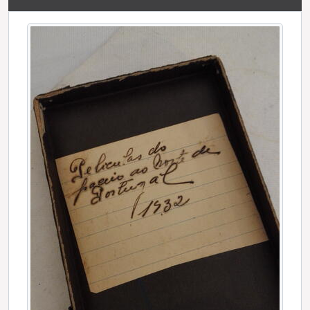
[Documento composto] "Estrada de Castro Daire e Lamego - margem do Rio Paiva"
[Documento composto] "Lamego - vista parcial"
[Documento simples] "Lamego - vista parcial"
[Documento composto] "Lamego - o santuário"
[Documento composto] "Vila Real"
[Documento composto] "Chaves - nascente de água a ferver"
[Documento composto] "Chaves - margens do Rio Tâmega"
[Documento composto] "Chaves - o antigo balneáreo [sic]"
[Documento composto] "Amarante - um trecho do Rio Tâmega"
[Documento composto] "Amarante - outro trecho do Rio Tâmega"
[Documento simples] "Guimarães - uma fiadeira"
[Documento composto] "Guimarães - o castelo"
[Documento composto] "Guimarães - na Penha"
[Documento composto] "Guimarães - na Penha"
[Documento composto] "Guimarães - na Penha"
[Documento composto] "Almoço na estrada de Guimarães às Taipas"
[Documento composto] "Braga - cascata no Bom Jesus do Monte"
[Documento composto] "Braga - Santuário do Sameiro"
[Documento composto] "Barcelos - ponte sobre o Rio Cávado"