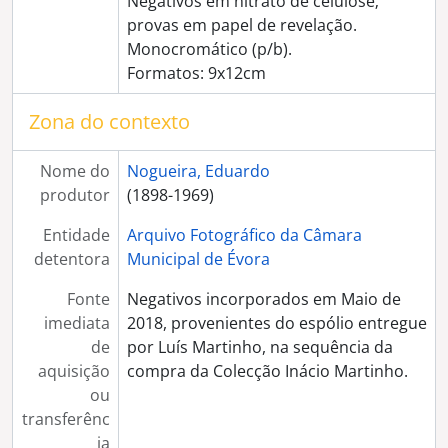
Negativos em nitrato de celulose;
[Documento composto] "Leiria - vista parcial"
provas em papel de revelação.
[Documento composto] "Leiria - ruínas do castelo"
Monocromático (p/b).
[Documento composto] "Batalha - Porta do Mosteiro"
Formatos: 9x12cm
[Documento composto] "Leiria - na Mata dos Marrazes"
[Documento composto] "Leiria - na Mata dos Marrazes"
Zona do contexto
[Documento simples] "Leiria - na Mata dos Marrazes"
[Documento composto] "Nazareth"
Nome do
Nogueira, Eduardo
[Documento composto] "Nazaré - vista tirada do Sítio"
produtor
(1898-1969)
[Documento composto] "Nazaré - o puchar [sic] dum barco"
Entidade
Arquivo Fotográfico da Câmara
[Documento composto] "S. Martinho do Porto - trecho da praia"
detentora
Municipal de Évora
[Documento composto] "Óbidos - vista parcial"
[Documento composto] "Peniche - um trecho de praia"
Fonte
Negativos incorporados em Maio de
[Documento simples] "Torres Vedras - 5 belos rapazes"
imediata
2018, provenientes do espólio entregue
[Documento composto] "Mafra - os 5 gangas"
de
por Luís Martinho, na sequência da
[Documento composto] "Cintra [sic] - Castelo da Pena"
aquisição
compra da Colecção Inácio Martinho.
[Documento composto] "Cintra [sic] - Castelo da Pena"
ou
[Documento composto] "Cascaes [sic] - na Boca do Inferno"
transferênc
[Documento composto] "Arrábida - umas ricas sardinhas na Lapa de Santa Margarida"
ia