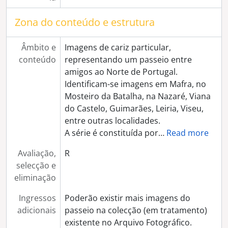
[Documento composto] "O último dos 6 furos - estrada de Águas de Moura a Canha"
[Série] Festa de Nossa Senhora da Conceição
Zona do conteúdo e estrutura
[Série] Congresso eucarístico, procissão e missa campal
[Série] Convento de S. Bento de Cástris
Âmbito e
Imagens de cariz particular,
[Série] Museu de Évora
conteúdo
representando um passeio entre
[Série] Igreja da Misericórdia de Évora
amigos ao Norte de Portugal.
[Série] Vindima
Identificam-se imagens em Mafra, no
[Série] Igreja e Convento dos Lóios
Mosteiro da Batalha, na Nazaré, Viana
[Série] Corridas de touros não identificadas
do Castelo, Guimarães, Leiria, Viseu,
[Série] Igreja do Espírito Santo
entre outras localidades.
[Série] Arraiolos
A série é constituída por
…
Read more
[Série] Monsaraz
[Série] Largo dos Colegiais
Avaliação,
R
[Série] Cortejo etnográfico, na Praça do Giraldo
selecção e
[Série] Viana do Alentejo
eliminação
[Série] Imagens encomendadas por Artur Evideira
[Série] Exposição "Barristas do Alentejo", no Palácio de Dom Manuel
Ingressos
Poderão existir mais imagens do
[Série] Imagens de lavoura encomendadas pelo Engenheiro Sardinha Oliveira
adicionais
passeio na colecção (em tratamento)
[Série] Feira de São João de 1948
existente no Arquivo Fotográfico.