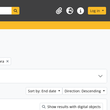
Search in browse page
Log in
Clipboard
Language
Quick links
ora
Sort by: End date
Direction: Descending
Show results with digital objects