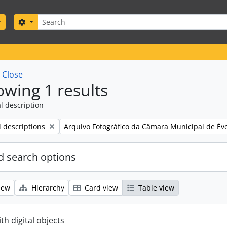
Search
Search options
w
Close
wing 1 results
l description
Remove filter:
l descriptions
Arquivo Fotográfico da Câmara Municipal de Év
 search options
iew
Hierarchy
Card view
Table view
ith digital objects