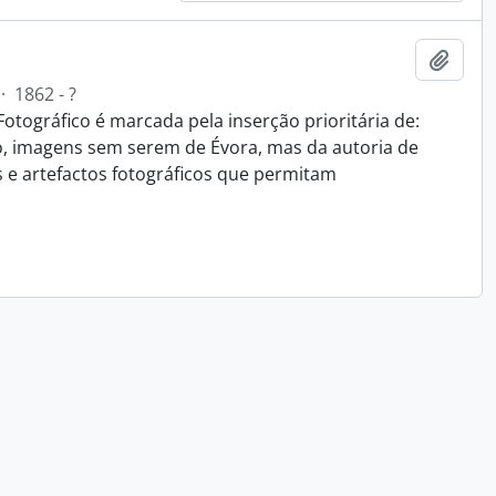
Add t
·
1862 - ?
Fotográfico é marcada pela inserção prioritária de:
o, imagens sem serem de Évora, mas da autoria de
s e artefactos fotográficos que permitam