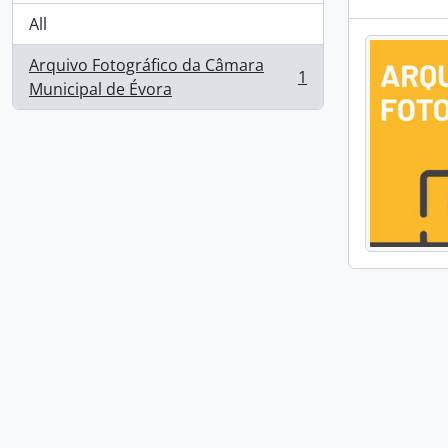
All
Arquivo Fotográfico da Câmara
1
, 1 results
Municipal de Évora