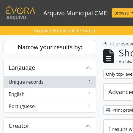
Skip to main content
Arquivo Municipal CME
Browse
Arquivo Municipal de Évora
Print previe
Narrow your results by:
Sho
Archiva
Language
Remove filter:
Only top-leve
Unique records
1
, 1 results
Advanced
English
1
, 1 results
Portuguese
1
, 1 results
Print prev
Creator
1 results w