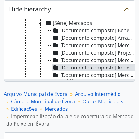
[Subsecção] Edificações
[Série] Edifícios Municipais
Hide hierarchy
[Série] Edifícios Diversos
[Série] Mercados
[Documento composto] Beneficiação do atual Mercado
[Documento composto] Arranjo do Mercado do Peixe.
[Documento composto] Mercado 1º de Maio - 2ª fase - Mercado exterior e peixe.
[Documento composto] Projeto para a construção de mercado e matadouro para a povoação da Azaruja.
[Documento composto] Mercado (peixaria) - Azaruja.
[Documento composto] Impermeabilização da laje de cobertura do Mercado do Peixe em Évora
[Documento composto] Mercado de Gados
[Documento composto] Aquisição de Chapas de ferro zincado para a cobertura do Mercado Municipal
[Documento composto] Mercado do Chão das Covas
Arquivo Municipal de Évora
Arquivo Intermédio
[Série] Pontes e Pontões
Câmara Municipal de Évora
Obras Municipais
[Série] Jardins e Parques
Edificações
Mercados
[Série] Cemitérios, Igrejas e Estátuas
Impermeabilização da laje de cobertura do Mercado
[Série] Creches
do Peixe em Évora
[Série] Instalações Sanitárias
[Subsecção] Rede Viária