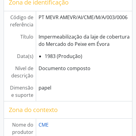
Zona de identificação
[Subsecção] Águas e Saneamento
[Subsecção] Instalações Técnicas Especiais
Código de
PT MEVR AMEVR/AI/CME/M/A/003/0006
[Subsecção] Oficinas e Parque de Máquinas, Viaturas e Materiais
referência
[Subsecção] Mobiliário Urbano
[Subsecção] Tráfego Urbano
Título
Impermeabilização da laje de cobertura
[Subsecção] Cartografia
do Mercado do Peixe em Évora
[Secção] Serviços Urbanos
[Secção] Habitação
Data(s)
1983 (Produção)
[Secção] Saúde e Assistência
Nível de
Documento composto
[Secção] Educação
descrição
[Secção] Cultura
[Secção] Desporto
Dimensão
papel
[Secção] Turismo
e suporte
[Coleção] Recortes de Imprensa
[Coleção] Cartazes
Zona do contexto
[Fundo] Serviços Municipalizados de Évora
[Coleção] Livro Antigo
Nome do
CME
[Fundo] Teatro Garcia de Resende
produtor
[Fundo] Governo Civil