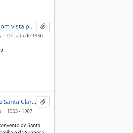
Ângulo Sul da Igreja de São Francisco com vista para os claustros
Adicionar à área de transferência
s
·
Década de 1960
co
Antiga Sala do Capítulo do Convento de Santa Clara, Évora.
Adicionar à área de transferência
s
·
1903 - 1907
 convento de Santa
Família e da Senhora