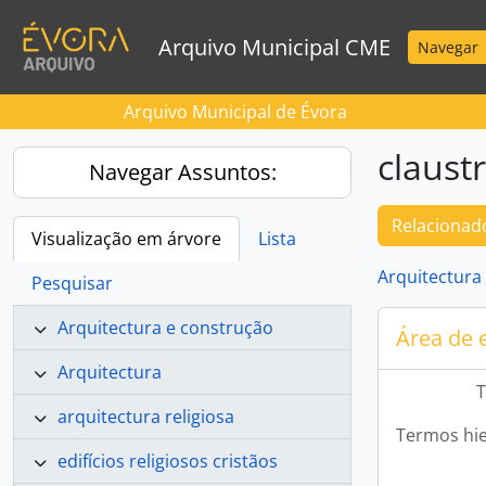
Skip to main content
Arquivo Municipal CME
Navegar
Arquivo Municipal de Évora
claust
Navegar Assuntos:
Relacionado
Visualização em árvore
Lista
Arquitectura
Pesquisar
Arquitectura e construção
Área de 
Arquitectura
T
arquitectura religiosa
Termos hie
edifícios religiosos cristãos