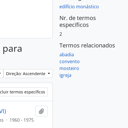
edifício monástico
Nr. de termos
específicos
2
Termos relacionados
s para
abadia
convento
mosteiro
Direção: Ascendente
igreja
cluir termos específicos
VI)
Adicionar à área de transferência
es
·
1960 - 1975