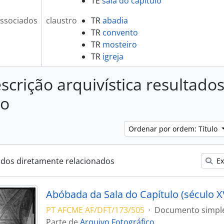
TE
sala do capítulo
ssociados
claustro
TR
abadia
TR
convento
TR
mosteiro
TR
igreja
scrição arquivística resultado
ro
Ordenar por ordem: Título
ados diretamente relacionados
Ex
Abóbada da Sala do Capítulo (século X
PT AFCME AF/DFT/173/505
·
Documento simpl
Parte de
Arquivo Fotográfico