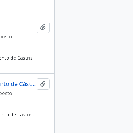
Adicionar à área de transferência
posto
·
ento de Castris
Arcadas claustro do Convento de S. Bento de Cástris
Adicionar à área de transferência
posto
·
nto de Castris.