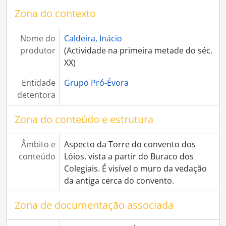
[Coleção] Colecção António Cunha
Zona do contexto
[Coleção] Colecção Arqueologia
[Coleção] Colecção Carlos Tojo
Nome do
Caldeira, Inácio
[Coleção] Colecção Eduardo Gageiro
produtor
(Actividade na primeira metade do séc.
[Coleção] Colecção Elsa Caeiro
XX)
[Coleção] Colecção Gérard Castello-Lopes
Entidade
Grupo Pró-Évora
[Coleção] Colecção Guilherme Silva
detentora
Zona do conteúdo e estrutura
Âmbito e
Aspecto da Torre do convento dos
conteúdo
Lóios, vista a partir do Buraco dos
Colegiais. É visível o muro da vedação
da antiga cerca do convento.
Zona de documentação associada