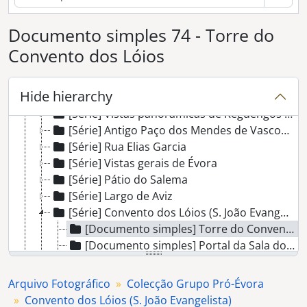
[Série] Convento de N. ª S.ª da Graça
Documento simples 74 - Torre do
[Série] Ponte sobre o Rio Guadiana, Reguengos/Mourão
[Série] Castelo de Monsaraz
Convento dos Lóios
[Série] Moinho dos Clérigos, Guadiana.
[Série] Largo e edifício da Câmara Municipal de Reguengos de Monsaraz
Hide hierarchy
[Série] Construção da Igreja Matriz de Reguengos de Monsaraz
[Série] Vistas panorâmicas de Reguengos de Monsaraz
[Série] Antigo Paço dos Mendes de Vasconcelos, morgados do Esporão.
[Série] Rua Elias Garcia
[Série] Vistas gerais de Évora
[Série] Pátio do Salema
[Série] Largo de Aviz
[Série] Convento dos Lóios (S. João Evangelista)
[Documento simples] Torre do Convento dos Lóios
[Documento simples] Portal da Sala do Capítulo do Convento dos Lóios, Évora
[Documento simples] Portal da Sala do Capítulo do Convento dos Lóios, Évora
[Documento simples] Campa de Rui de Sousa, Igreja do Convento dos Lóios, Évora
Arquivo Fotográfico
Colecção Grupo Pró-Évora
[Série] Casa do Capitão dos Ginetes
Convento dos Lóios (S. João Evangelista)