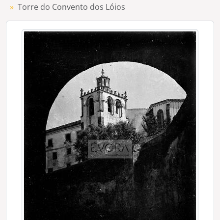
[Série] Monte do Azinhal
Torre do Convento dos Lóios
[Série] N.ª S.ª do Rosário da Igreja de Santo Antão
[Série] Igreja de Santo Antão
[Série] Convento e igreja de Santa Clara
[Série] Homem na praia de Santa Cruz (Torres Vedras).
[Série] Solar da Sempre Noiva
[Série] Ruínas romanas da Tourega
[Série] Vários aspectos de Arraiolos
[Série] Igreja da Graça do Divor
[Série] Santuário de N.ª S. ª d'Aires
[Série] Janelas de Évora
[Série] Aqueduto da Água da Prata
[Série] Quadros de antigos conventos de Évora
[Série] Pinturas do Ciclo do Santo Lenho
[Série] Portal da Igreja de Nossa Senhora do Espinheiro
[Série] Solar dos Duques de Cadaval
[Série] Igreja da Misericórdia, em Évora
[Série] Solar do Conde da Azarujinha, na Azaruja
[Série] Postigo da Vila e Torre do Relógio (Redondo)