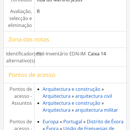
[Série] Congresso eucarístico, procissão e missa campal
Avaliação,
R
[Série] Convento de S. Bento de Cástris
selecção e
[Série] Museu de Évora
eliminação
[Série] Igreja da Misericórdia de Évora
[Série] Vindima
Zona das notas
[Série] Igreja e Convento dos Lóios
[Série] Corridas de touros não identificadas
[Série] Igreja do Espírito Santo
Identificador(es)
Pré-Inventário EDN-IM
Caixa 14
[Série] Arraiolos
alternativo(s)
[Série] Monsaraz
Pontos de acesso
[Série] Largo dos Colegiais
[Série] Cortejo etnográfico, na Praça do Giraldo
[Série] Viana do Alentejo
Pontos de
Arquitectura e construção
»
[Série] Imagens encomendadas por Artur Evideira
acesso -
Arquitectura
»
arquitectura civil
[Série] Exposição "Barristas do Alentejo", no Palácio de Dom Manuel
Assuntos
Arquitectura e construção
»
[Série] Imagens de lavoura encomendadas pelo Engenheiro Sardinha Oliveira
Arquitectura
»
arquitectura militar
[Série] Feira de São João de 1948
Pontos de
Europa
»
Portugal
»
Distrito de Évora
[Série] Abertura da Rua de Olivença
acesso -
»
Évora
»
União de Freguesias de