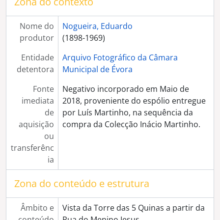
Zona do contexto
[Série] Loja e oficina de Archiminio Caeiro
[Série] Consultório do Dr. Manoel José Lourenço
Nome do
Nogueira, Eduardo
[Série] Colégio D. Nuno Álvares Pereira
produtor
(1898-1969)
[Série] Café Camões
[Série] Escola do Magistério Primário
Entidade
Arquivo Fotográfico da Câmara
[Série] Bombeiros Voluntários de Évora
detentora
Municipal de Évora
[Série] Armazéns do Chiado na Praça do Giraldo
[Série] Fotografia post-mortem
Fonte
Negativo incorporado em Maio de
[Série] Ciganas (retratos de estúdio)
imediata
2018, proveniente do espólio entregue
[Série] Ermida de São Brás
de
por Luís Martinho, na sequência da
[Série] Sé de Évora
aquisição
compra da Colecção Inácio Martinho.
[Série] Flores (composições artísticas)
ou
[Série] Igreja da Graça
transferênc
[Série] Convento do Espinheiro
ia
[Série] Casa Soure
[Série] Templo Romano
Zona do conteúdo e estrutura
[Série] Reproduções de gravuras e documentos
[Série] Passeio ao Norte de Portugal
Âmbito e
Vista da Torre das 5 Quinas a partir da
[Série] Festa de Nossa Senhora da Conceição
conteúdo
Rua do Menino Jesus