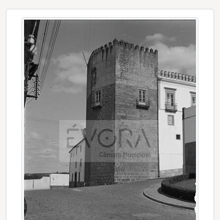
[Série] Composições artísticas e imagens abstractas
[Série] Igreja e Convento de S. Francisco
[Série] Estabelecimentos comerciais
[Série] Companhia de Seguros "A Pátria"
[Série] Escola de Regentes Agrícolas
[Série] Retratos de casamento
[Série] Teatro Garcia de Resende
[Série] Fábrica dos Leões
[Série] Retratos de exterior
[Série] Tiragem da cortiça
[Série] Espingardaria Ramos
[Série] Exposição de mobílias alentejanas da Casa Correia
[Série] Estação de caminho de ferro
[Série] Loja Urbana, na Praça do Giraldo
[Série] Legado do Operário de Évora
[Série] Legado do Caixeiro Alentejano
[Série] Regimento de Artilharia
[Série] Récitas e peças de teatro não identificadas