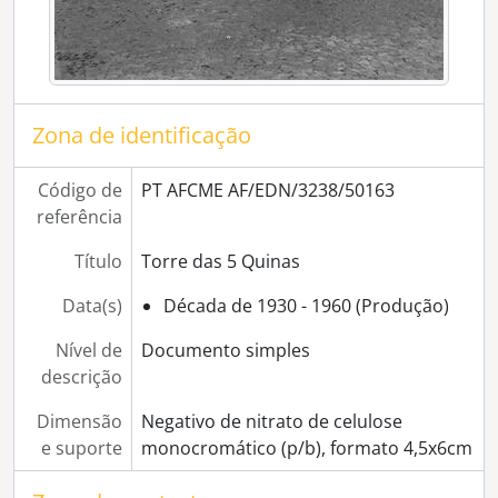
[Série] Escola Industrial (actual Escola Gabriel Pereira)
[Série] Oficina Évora-Auto
[Série] Lusitano Ginásio Club
[Série] Casa do Povo dos Canaviais
[Série] Aspectos não identificados
Zona de identificação
[Série] Restaurante e Café Diana
[Série] Fábrica de cortiça de Artur Ferreira
[Série] Fábrica do Fomento Eborense
Código de
PT AFCME AF/EDN/3238/50163
[Série] Central de camionetas
referência
[Série] Stand Eborense Lda.
Título
Torre das 5 Quinas
[Série] Stand da Citroen
[Série] Babel Automobilista
Data(s)
Década de 1930 - 1960 (Produção)
[Série] Adubos Sapec
[Série] Stand oficina "A Comercial de Évora"
Nível de
Documento simples
[Série] Loja Singer
descrição
[Série] Instalações da Câmara Municipal de Évora
Dimensão
Negativo de nitrato de celulose
[Série] Sociedade Harmonia Eborense
e suporte
monocromático (p/b), formato 4,5x6cm
[Série] Salão Central Eborense
[Série] Firma de António Capucho Lda.