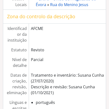
[Série] Reprodução de pinturas não identificadas
Locais
Évora
»
Rua do Menino Jesus
[Série] Propriedade de João Lopes Fernandes
[Série] Gráfica Eborense
Zona do controlo da descrição
[Série] Enfardamento de palha no Monte da Oliveira
[Série] Aspectos de Beja
Identificad
AFCME
[Série] Moinhos em local não identificado
or da
[Série] Elvas
instituição
[Série] Largo Luís de Camões (zona da Porta Nova)
[Série] Arco de Dona Isabel
Estatuto
Revisto
[Série] Jardim Público
[Série] Pastorícia e criação de gado
Nível de
Parcial
[Série] Casa Pia - crianças e instalações
detalhe
[Série] Muralhas de Évora
Datas de
Tratamento e inventário: Susana Cunha
[Série] Correios, Telégrafos e Telefones
criação,
(27/07/2020)
[Série] Convento de São José (Convento Novo)
revisão,
Descrição e revisão: Susana Cunha
[Série] Casa agrícola não identificada
eliminação
(01/10/2021)
[Série] Convento do Bom Jesus e Paço Episcopal de Valverde
[Série] Demolição dos Armazéns do Chiado, na Praça do Giraldo
Línguas e
português
[Série] Cortejo Fúnebre não identificado
escritas