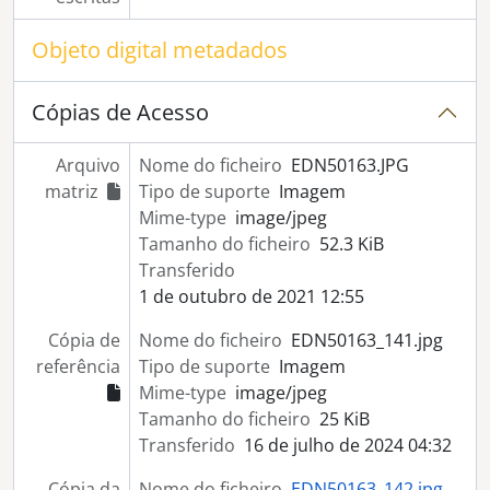
[Série] Feira de gado em local não identificado
[Série] Feira de gado no Rossio de São Brás
Objeto digital metadados
[Série] Desporto
[Série] Igreja e Convento de Santa Clara, em Évora
Cópias de Acesso
[Série] Cerimónia em igreja não identificada: "Congresso de Propagação"
[Série] Retratos não identificados (sem registo associado)
Arquivo
Nome do ficheiro
EDN50163.JPG
[Série] Imagens alusivas à Exposição do Mundo Português (1940)
matriz
Tipo de suporte
Imagem
[Coleção] Colecção Grupo Pró-Évora
Mime-type
image/jpeg
[Coleção] Colecção António Carrapato
Tamanho do ficheiro
52.3 KiB
[Coleção] Colecção José Braga Passaporte
Transferido
[Coleção] Colecção Marcolino Silva
1 de outubro de 2021 12:55
[Coleção] Colecção Mário Gama Freixo
[Coleção] Colecção Varela Pé-Curto
Cópia de
Nome do ficheiro
EDN50163_141.jpg
[Coleção] Colecção Francisco Manuel Fialho
referência
Tipo de suporte
Imagem
[Coleção] Colecção Exposição Rio de Janeiro
Mime-type
image/jpeg
[Coleção] Colecção Cavaleiro Ferreira
Tamanho do ficheiro
25 KiB
[Coleção] Colecção Sociedade Harmonia Eborense
Transferido
16 de julho de 2024 04:32
[Coleção] Colecção Provas Originais
[Coleção] Colecção Arquivo Corrente
Cópia da
Nome do ficheiro
EDN50163_142.jpg