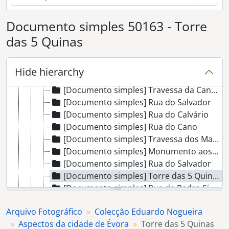
[Documento simples] Grupo nas escadas da Igreja de S. Mamede
[Documento simples] Fachada da Igreja do Senhor Jesus da Pobreza
Documento simples 50163 - Torre
[Documento simples] Depósito de água
das 5 Quinas
[Documento simples] Rua da Freiria de Baixo
[Documento simples] Rua não identificada
[Documento simples] Travessa de Santo André
Hide hierarchy
[Documento simples] Mercado no Largo 1º de Maio, em Évora
[Documento simples] Travessa da Cancela
[Documento simples] Rua do Salvador
[Documento simples] Rua do Calvário
[Documento simples] Rua do Cano
[Documento simples] Travessa dos Mascaranhas
[Documento simples] Monumento aos Mortos da Grande Guerra
[Documento simples] Rua do Salvador
[Documento simples] Torre das 5 Quinas
[Documento simples] Rua de Pedro Simões
[Documento simples] Rua de Avis
Arquivo Fotográfico
Colecção Eduardo Nogueira
[Documento simples] Vista parcial do Aqueduto da Água da Prata
Aspectos da cidade de Évora
Torre das 5 Quinas
[Documento simples] Mercado no Largo 1º de Maio, em Évora