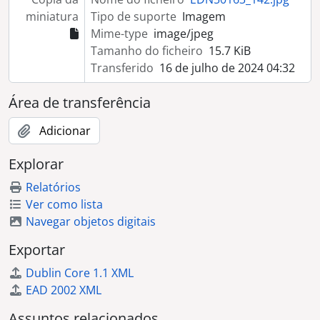
[Coleção] Colecção Ricardo Santos
miniatura
Tipo de suporte
Imagem
[Coleção] Colecção Inácio Martinho
Mime-type
image/jpeg
[Coleção] Colecção Lopes Fragoso
Tamanho do ficheiro
15.7 KiB
[Coleção] Colecção Família David
Transferido
16 de julho de 2024 04:32
[Coleção] Colecção José Manuel Rodrigues
[Coleção] Colecção Luís Teixeira
Área de transferência
[Coleção] Colecção António Cunha
Adicionar
[Coleção] Colecção Arqueologia
[Coleção] Colecção Carlos Tojo
Explorar
[Coleção] Colecção Eduardo Gageiro
[Coleção] Colecção Elsa Caeiro
Relatórios
[Coleção] Colecção Gérard Castello-Lopes
Ver como lista
[Coleção] Colecção Guilherme Silva
Navegar objetos digitais
Exportar
Dublin Core 1.1 XML
EAD 2002 XML
Assuntos relacionados