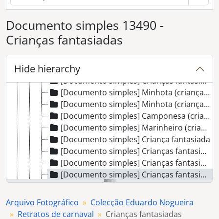
[Documento simples] Senhora fantasiada
Documento simples 13490 -
[Documento simples] Senhora fantasiada
[Documento simples] Minhota (criança fantasiada)
Crianças fantasiadas
[Documento simples] Criança fantasiada
[Documento simples] Campino (criança fantasiada)
Hide hierarchy
[Documento simples] Marinheiros (crianças fantasiadas)
[Documento simples] Crianças fantasiadas
[Documento simples] Minhota (criança fantasiada)
[Documento simples] Minhota (criança fantasiada)
[Documento simples] Camponesa (criança fantasiada)
[Documento simples] Marinheiro (criança fantasiada)
[Documento simples] Criança fantasiada
[Documento simples] Crianças fantasiadas
[Documento simples] Crianças fantasiadas
[Documento simples] Crianças fantasiadas
[Documento simples] Sevilhana (criança fantasiada)
[Documento simples] Dama Antiga (crianças fantasiadas)
Arquivo Fotográfico
Colecção Eduardo Nogueira
[Documento simples] Marinheiro (criança fantasiada)
Retratos de carnaval
Crianças fantasiadas