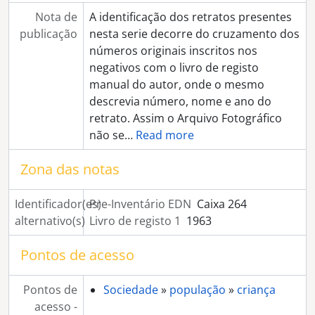
[Série] Restaurante e Café Diana
Nota de
A identificação dos retratos presentes
[Série] Fábrica de cortiça de Artur Ferreira
publicação
nesta serie decorre do cruzamento dos
[Série] Fábrica do Fomento Eborense
números originais inscritos nos
[Série] Central de camionetas
negativos com o livro de registo
[Série] Stand Eborense Lda.
manual do autor, onde o mesmo
[Série] Stand da Citroen
descrevia número, nome e ano do
[Série] Babel Automobilista
retrato. Assim o Arquivo Fotográfico
[Série] Adubos Sapec
não se
…
Read more
[Série] Stand oficina "A Comercial de Évora"
[Série] Loja Singer
Zona das notas
[Série] Instalações da Câmara Municipal de Évora
[Série] Sociedade Harmonia Eborense
Identificador(es)
Pre-Inventário EDN
Caixa 264
[Série] Salão Central Eborense
alternativo(s)
Livro de registo 1
1963
[Série] Firma de António Capucho Lda.
[Série] Loja e oficina de Archiminio Caeiro
Pontos de acesso
[Série] Consultório do Dr. Manoel José Lourenço
[Série] Colégio D. Nuno Álvares Pereira
Pontos de
Sociedade
»
população
»
criança
[Série] Café Camões
acesso -
[Série] Escola do Magistério Primário