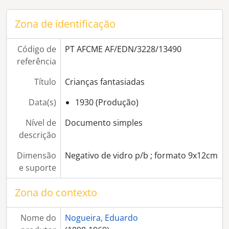
[Documento simples] Minhota (criança fantasiada)
[Documento simples] Minhota (criança fantasiada)
Zona de identificação
[Documento simples] Criança fantasiada
[Documento simples] Criança fantasiada
Código de
PT AFCME AF/EDN/3228/13490
[Documento simples] Criança fantasiada
referência
[Documento simples] Crianças fantasiadas
[Documento simples] Pierrot (criança fantasiada)
Título
Crianças fantasiadas
[Documento simples] Minhota (criança fantasiada)
[Documento simples] Dama Antiga (criança fantasiada)
Data(s)
1930 (Produção)
[Documento simples] Senhora fantasiada
Nível de
Documento simples
[Documento simples] Pastor e Ceifeira (crianças fantasiadas)
descrição
[Documento simples] Criança fantasiada
[Documento simples] Senhora fantasiada
Dimensão
Negativo de vidro p/b ; formato 9x12cm
[Documento simples] Marinheiro (criança fantasiada)
e suporte
[Documento simples] Madeirense (senhora fantasiada)
[Documento simples] Madeirense (senhora fantasiada)
Zona do contexto
[Documento simples] Minhota (senhora fantasiada)
[Documento simples] Dama Antiga (criança fantasiada)
Nome do
Nogueira, Eduardo
[Documento simples] Dama Antiga (criança fantasiada)