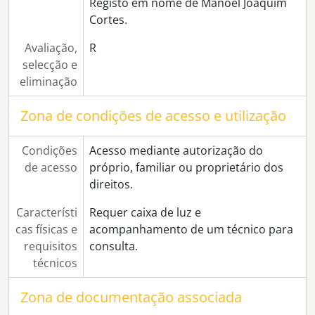
Registo em nome de Manoel Joaquim
[Série] Retratos de casamento
Cortes.
[Série] Teatro Garcia de Resende
Avaliação,
R
[Série] Fábrica dos Leões
selecção e
[Série] Retratos de exterior
eliminação
[Série] Tiragem da cortiça
[Série] Espingardaria Ramos
Zona de condições de acesso e utilização
[Série] Exposição de mobílias alentejanas da Casa Correia
[Série] Estação de caminho de ferro
[Série] Loja Urbana, na Praça do Giraldo
Condições
Acesso mediante autorização do
[Série] Legado do Operário de Évora
de acesso
próprio, familiar ou proprietário dos
[Série] Legado do Caixeiro Alentejano
direitos.
[Série] Regimento de Artilharia
Característi
Requer caixa de luz e
[Série] Récitas e peças de teatro não identificadas
cas físicas e
acompanhamento de um técnico para
[Série] Escola Industrial (actual Escola Gabriel Pereira)
requisitos
consulta.
[Série] Oficina Évora-Auto
técnicos
[Série] Lusitano Ginásio Club
[Série] Casa do Povo dos Canaviais
Zona de documentação associada
[Série] Aspectos não identificados