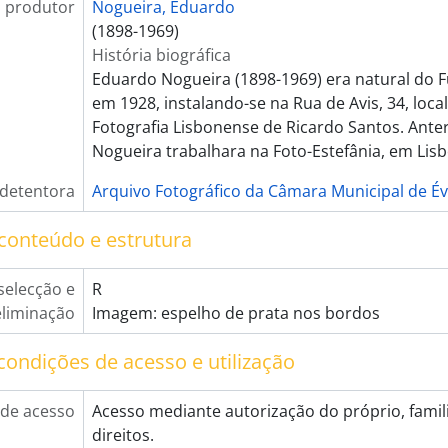
 produtor
Nogueira, Eduardo
[Documento simples] Garcia (retrato de menina)
(1898-1969)
[Documento simples] Jacinto Palma (retrato de menino
História biográfica
[Documento simples] Francisco Mira Barreto (retrato 
Eduardo Nogueira (1898-1969) era natural do F
[Documento simples] Tomé Cabrita (retrato de homem)
em 1928, instalando-se na Rua de Avis, 34, loca
[Documento simples] Feliciano Capucho (retrato de h
Fotografia Lisbonense de Ricardo Santos. Ant
[Documento simples] Duarte Silva (retrato de família)
Nogueira trabalhara na Foto-Estefânia, em Lisb
[Documento simples] Miguel Potes (três crianças)
[Documento simples] Fausto Francisco Viana (retrato 
 detentora
Arquivo Fotográfico da Câmara Municipal de É
[Documento simples] Carlos Reis (retrato de rapaz com
[Documento simples] José Bacharel (retrato de bebé)
conteúdo e estrutura
[Documento simples] Bonifácio Pimenta (reprodução de
[Documento simples] Cristina Murteira (retrato de me
selecção e
R
[Documento simples] Padre Venceslau Gil (retrato de gr
eliminação
Imagem: espelho de prata nos bordos
[Documento simples] Francisco Paulo Soares (retrato de
[Documento simples] Marquez (retrato de meninas vesti
condições de acesso e utilização
[Documento simples] António Simões Paquete (retrato
[Documento simples] Lobato (retrato de grupo - padres
de acesso
Acesso mediante autorização do próprio, famili
[Documento simples] Martins (retrato de bebé)
direitos.