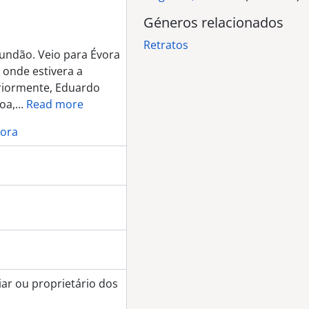
Géneros relacionados
 na Primeira Comunhão)
Retratos
de homem)
undão. Veio para Évora
l onde estivera a
omem)
eriormente, Eduardo
oa,
…
Read more
de homem)
vora
 farda da Mocidade Portuguesa)
 retrato de grupo)
nina na Primeira Comunhão)
upo - padres)
 menina vestida de anjinho)
das de anjinho)
 de menina na Primeira Comunhão)
)
ar ou proprietário dos