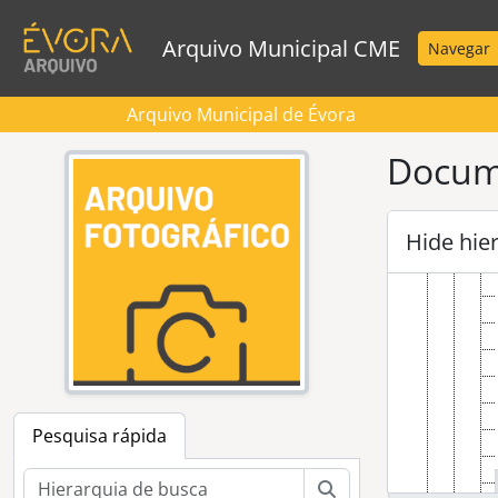
Skip to main content
Arquivo Municipal CME
Navegar
Arquivo Municipal de Évora
Docume
Hide hie
Pesquisa rápida
Pesquisar