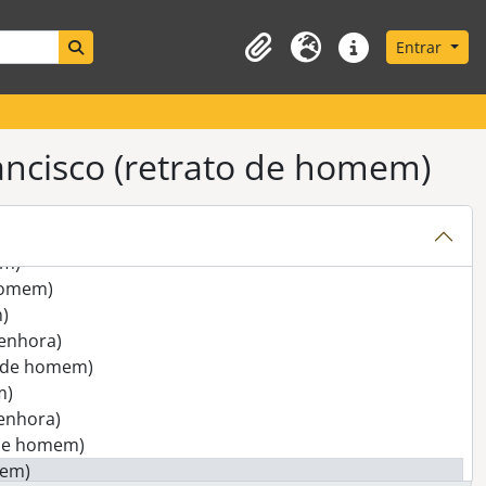
)
Search in browse page
Entrar
e rapariga)
Área de transferência
Idioma
Ligações rápidas
homem)
em)
ncisco (retrato de homem)
homem)
hora)
 homem)
mem)
em)
 homem)
)
enhora)
o de homem)
m)
senhora)
 de homem)
mem)