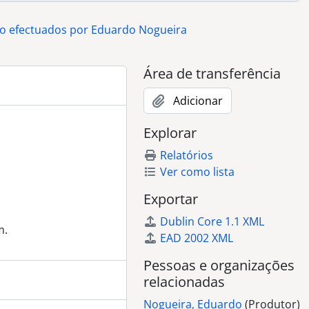
)
o de homem)
io efectuados por Eduardo Nogueira
Área de transferência
omem)
m)
Adicionar
 crianças)
asal)
Explorar
Relatórios
Ver como lista
Exportar
ia)
Dublin Core 1.1 XML
na na Primeira Comunhão)
m.
EAD 2002 XML
to de rapaz com capa de estudante)
Pessoas e organizações
 de homem)
relacionadas
nina)
Nogueira, Eduardo
(Produtor)
ina na Primeira Comunhão)