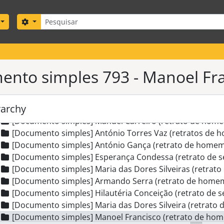
[Documento simples] Maria Glória (retrato de homem)
[Documento simples] António Lopes (retrato de homem
Pesquisar
Search options
[Documento simples] Armenio Augusto Matos (retrato d
[Documento simples] Calhau (retrato de senhora)
[Documento simples] Miguel António Silva (retrato de 
[Documento simples] Dr. Mota Capitão (retrato de hom
nto simples 793 - Manoel Fra
[Documento simples] Miguel António Silva (retrato de 
[Documento simples] Minervina Prates ( retrato de sen
[Documento simples] José Roberto Duarte (retrato de
rarchy
[Documento simples] Guilherme Ramos (retrato de ho
[Documento simples] Manuel Carreiro (retrato de hom
[Documento simples] António Torres Vaz (retratos de
[Documento simples] António Gança (retrato de homem
[Documento simples] Esperança Condessa (retrato de s
[Documento simples] Maria das Dores Silveiras (retrat
[Documento simples] Armando Serra (retrato de home
[Documento simples] Hilautéria Conceição (retrato de 
[Documento simples] Maria das Dores Silveira (retrato
[Documento simples] Manoel Francisco (retrato de ho