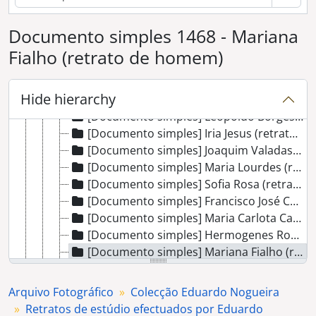
[Documento simples] Gracinda da Conceição Franco (retrato de senhora)
Documento simples 1468 - Mariana
[Documento simples] Calhau (retrato de homem)
[Documento simples] Joaquim Tapum (retrato de homem)
Fialho (retrato de homem)
[Documento simples] Iria Jesus (retrato de homem)
[Documento simples] Alfredo Martins (retrato de senhora)
Hide hierarchy
[Documento simples] Luis Dias Caeiro (retrato de homem)
[Documento simples] Leopoldo Borges Barreto (retrato de homem)
[Documento simples] Iria Jesus (retrato de homem)
[Documento simples] Joaquim Valadas (retrato de homem)
[Documento simples] Maria Lourdes (retrato de senhora)
[Documento simples] Sofia Rosa (retrato de senhora)
[Documento simples] Francisco José Comenda (retrato de homem)
[Documento simples] Maria Carlota Cardoso (retrato de homem)
[Documento simples] Hermogenes Rodrigues (retrato de homem)
[Documento simples] Mariana Fialho (retrato de homem)
[Documento simples] Julieta Janes (retrato de homem)
[Documento simples] José Venceslau (retrato de senhora)
Arquivo Fotográfico
Colecção Eduardo Nogueira
[Documento simples] Artur Caeiro (Retrato de homem)
Retratos de estúdio efectuados por Eduardo