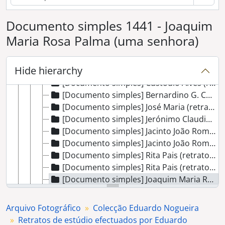
[Documento simples] Carolina Pais Abelha (retrato de homem)
Documento simples 1441 - Joaquim
[Documento simples] Retrato de senhora (sem registo)
[Documento simples] Brazil ( retrato de homem)
Maria Rosa Palma (uma senhora)
[Documento simples] Herminia Celeste Rosa (retrato de homem)
[Documento simples] Helaria Silva (retrato de senhora)
Hide hierarchy
[Documento simples] Inácio da Silva Roque (retrato de homem)
[Documento simples] Custodio Alves (retrato de homem)
[Documento simples] Bernardino G. Carvalho (retrato de homem)
[Documento simples] José Maria (retrato de senhora)
[Documento simples] Jerónimo Claudino (retrato de homem)
[Documento simples] Jacinto João Romba (retrato de homem)
[Documento simples] Jacinto João Romba (retrato de homem)
[Documento simples] Rita Pais (retrato de senhora)
[Documento simples] Rita Pais (retrato de homem)
[Documento simples] Joaquim Maria Rosa Palma (uma senhora)
[Documento simples] Marta Pais (retrato de senhora)
[Documento simples] Rebocho (retrato de homem)
Arquivo Fotográfico
Colecção Eduardo Nogueira
[Documento simples] Rebocho (retrato de homem)
Retratos de estúdio efectuados por Eduardo