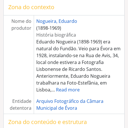
[Documento simples] Joaquim Valadas (retrato de homem)
Zona do contexto
[Documento simples] Maria Lourdes (retrato de senhora)
[Documento simples] Sofia Rosa (retrato de senhora)
Nome do
Nogueira, Eduardo
[Documento simples] Francisco José Comenda (retrato de homem)
produtor
(1898-1969)
[Documento simples] Maria Carlota Cardoso (retrato de homem)
História biográfica
[Documento simples] Hermogenes Rodrigues (retrato de homem)
Eduardo Nogueira (1898-1969) era
[Documento simples] Mariana Fialho (retrato de homem)
natural do Fundão. Veio para Évora em
[Documento simples] Julieta Janes (retrato de homem)
1928, instalando-se na Rua de Avis, 34,
[Documento simples] José Venceslau (retrato de senhora)
local onde estivera a Fotografia
[Documento simples] Artur Caeiro (Retrato de homem)
Lisbonense de Ricardo Santos.
[Documento simples] Luiz Castro (retrato de homem)
Anteriormente, Eduardo Nogueira
[Documento simples] Luiz Castro (retrato de homem)
trabalhara na Foto-Estefânia, em
[Documento simples] Maria Joana Gabriela (retrato de senhora)
Lisboa,
…
Read more
[Documento simples] Francisco Mira Amaral (retrato de homem)
[Documento simples] João Manoel Almeida Martins (retrato de homem)
Entidade
Arquivo Fotográfico da Câmara
[Documento simples] José Manoel Almeida (retrato de senhora)
detentora
Municipal de Évora
[Documento simples] Laurentina Lisboa (retrato de homem)
[Documento simples] Maria Macau (retrato de homem)
Zona do conteúdo e estrutura
[Documento simples] Vilhena Pereira (retrato de homem)