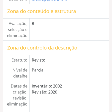
[Série] Casa dos Condes de Portalegre
Zona do conteúdo e estrutura
[Série] Vistas estereoscópicas da Igreja do Espírito Santo
[Série] Vistas estereoscópicas da Quinta da Malagueira (?)
[Série] Aspectos de Campo não identificados (pessoas e casas)
Avaliação,
R
[Série] Vistas estereoscópicas do Aqueduto da Água de Prata
selecção e
[Série] Vistas estereoscópicas da Quinta das Glicínias
eliminação
[Série] Ermida de Nª Srª de Guadalupe
Zona do controlo da descrição
[Série] Comboio em locomoção
[Série] Cortejo militar ou dos bombeiros
[Série] Aspecto da Travessa da Caraça
Estatuto
Revisto
[Série] Largo Luis de Camões
Nível de
Parcial
[Série] Piquenique com pessoas não identificadas
detalhe
[Série] Casa da Capelania do Convento de São Bento de Cástris
[Série] Comboio parado sob uma pequena ponte com pessoas ao pé
Datas de
Inventário: 2002
[Série] Mulheres vestidas com traje regional (Rancho Folclórico?)
criação,
Revisão: 2020
[Série] Convento de Mafra
revisão,
[Série] Mosteiro da Batalha
eliminação
[Série] Antigo Quartel General junto ao teatro Garcia de Resende