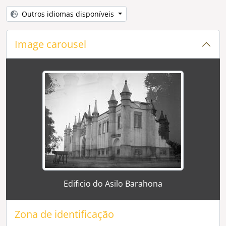
[Série] Convento do Salvador
Outros idiomas disponíveis
[Série] Convento da Cartuxa
[Série] Edifício em obras não identificado
[Série] Igreja de Nª Srª d'Aires
Image carousel
[Série] Vistas da cidade
[Série] Reprodução de documentos escritos
[Série] Beco do Chantre
Changing the current slide of this carousel will chan
[Série] Reprodução de plantas da cidade
[Série] Edificio da actual residencial Riviera
[Série] Seminário
[Série] Reformatório de Santa Marta
[Série] Monumento de homenagem ao Barahona no Jardim Diana
[Série] Reprodução de quadros
[Série] Rapaz a fazer slide a partir da igreja de Santo Antão
[Série] Diversas imagens do Templo Romano
Clicking this description title link will open the desc
Edificio do Asilo Barahona
[Série] Pedestal da Florbela Espanca
[Série] Reprodução de documentos musicais
[Série] Aspectos do Jardim Diana
Zona de identificação
[Série] Largo da Porta de Moura