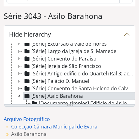
[Série] Altares de Igrejas não identificados
Série 3043 - Asilo Barahona
[Série] Ruínas Fingidas no Jardim Público
[Série] Edificio da Câmara Municipal de Évora
[Série] Mercado na Praça 1º de Maio
Hide hierarchy
[Série] Brasão não identificado
[Série] Excursão a Vale de Flores
[Série] Largo da Igreja de S. Mamede
[Série] Convento do Paraíso
[Série] Igreja de São Francisco
[Série] Antigo edificio do Quartel (Ral 3) actualmente Colégio Luis Verney
[Série] Palácio D. Manuel
[Série] Convento de Santa Helena do Calvário
[Série] Asilo Barahona
[Documento simples] Edificio do Asilo Barahona
[Série] Quartel Castelo dos Dragões
[Série] Convento da Graça
Arquivo Fotográfico
[Série] Festas Comemorativas do 4º centenário do Descobrimento do caminho marítimo para a Indía
Colecção Câmara Municipal de Évora
[Série] Biblioteca Pública
Asilo Barahona