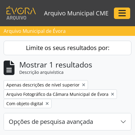
Skip to main content
Arquivo Municipal CME
Togg
Arquivo Municipal de Évora
Limite os seus resultados por:
Mostrar 1 resultados
Descrição arquivística
Remove filter:
Apenas descrições de nível superior
Remove filter:
Arquivo Fotográfico da Câmara Municipal de Évora
Remove filter:
Com objeto digital
Opções de pesquisa avançada