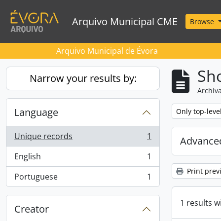
Skip to main content
Arquivo Municipal CME
Browse
Arquivo Municipal de Évora
Sho
Narrow your results by:
Archiva
Language
Remove filter:
Only top-leve
Unique records
1
Advanced
, 1 results
English
1
, 1 results
Print prev
Portuguese
1
, 1 results
1 results w
Creator