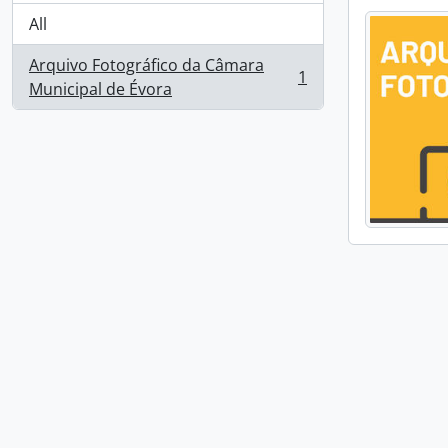
All
Arquivo Fotográfico da Câmara
1
, 1 results
Municipal de Évora