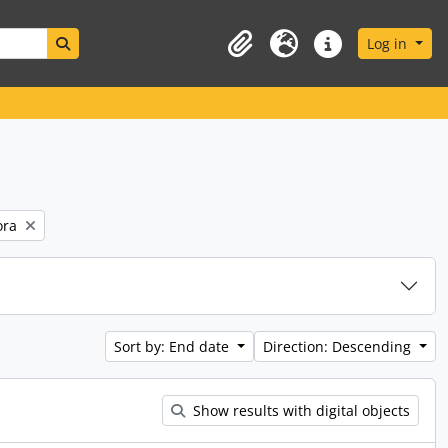
Search in browse page
Log in
Clipboard
Language
Quick links
ora
Sort by: End date
Direction: Descending
Show results with digital objects