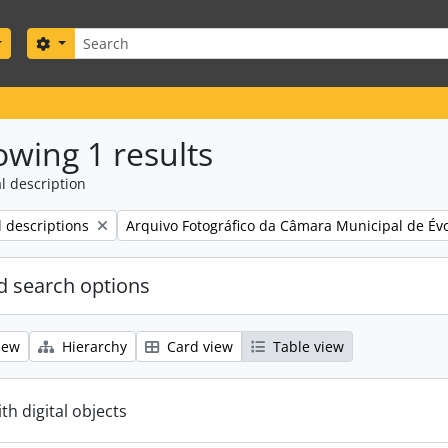
Search
Search options
wing 1 results
l description
Remove filter:
l descriptions
Arquivo Fotográfico da Câmara Municipal de Év
 search options
iew
Hierarchy
Card view
Table view
ith digital objects