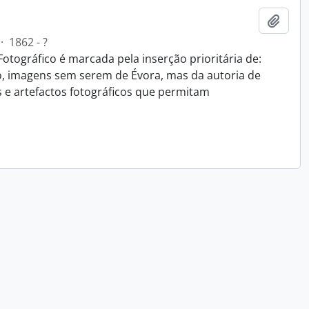
Add t
·
1862 - ?
Fotográfico é marcada pela inserção prioritária de:
o, imagens sem serem de Évora, mas da autoria de
s e artefactos fotográficos que permitam