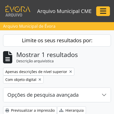
Skip to main content
Arquivo Municipal CME
Togg
Arquivo Municipal de Évora
Limite os seus resultados por:
Mostrar 1 resultados
Descrição arquivística
Remove filter:
Apenas descrições de nível superior
Remove filter:
Com objeto digital
Opções de pesquisa avançada
Previsualizar a impressão
Hierarquia