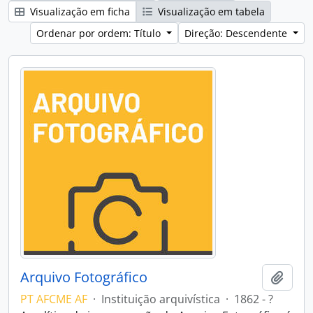
Visualização em ficha
Visualização em tabela
Ordenar por ordem: Título
Direção: Descendente
Arquivo Fotográfico
Adici
PT AFCME AF
·
Instituição arquivística
·
1862 - ?