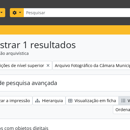
Pesquisar
Search options
trar 1 resultados
ão arquivística
Remove filter:
ções de nível superior
Arquivo Fotográfico da Câmara Munici
e pesquisa avançada
zar a impressão
Hierarquia
Visualização em ficha
V
Ordena
os com objetos digitais