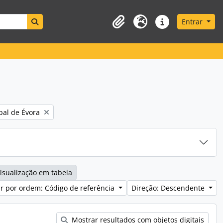
Search in browse page
Entrar
Área de transferência
Idioma
Ligações rápidas
pal de Évora
isualização em tabela
r por ordem: Código de referência
Direção: Descendente
Mostrar resultados com objetos digitais