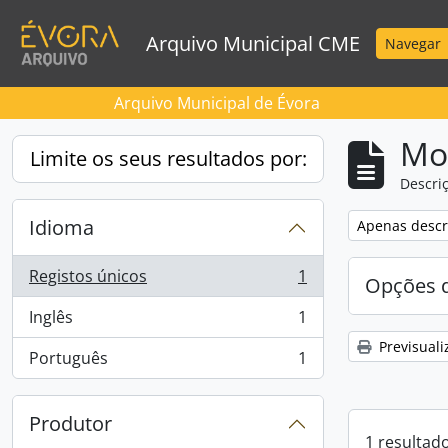
Skip to main content
Arquivo Municipal CME
Navegar
Arquivo Municipal de Évora
Mos
Limite os seus resultados por:
Descriç
Idioma
Remove filter:
Apenas descri
Registos únicos
1
Opções d
, 1 resultados
Inglês
1
, 1 resultados
Previsuali
Português
1
, 1 resultados
Produtor
1 resultad