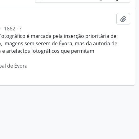
Adici
·
1862 - ?
Fotográfico é marcada pela inserção prioritária de:
o, imagens sem serem de Évora, mas da autoria de
s e artefactos fotográficos que permitam
pal de Évora