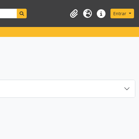
Search in browse page
Entrar
Área de transferência
Idioma
Ligações rápidas