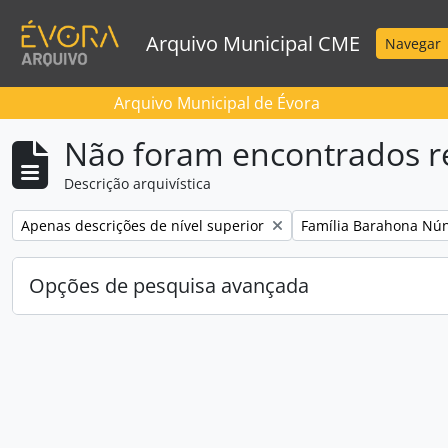
Skip to main content
Arquivo Municipal CME
Navegar
Arquivo Municipal de Évora
Não foram encontrados r
Descrição arquivística
Remove filter:
Remove filter:
Apenas descrições de nível superior
Família Barahona Nún
Opções de pesquisa avançada