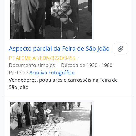
Aspecto parcial da Feira de São João
Adici
PT AFCME AF/EDN/3220/3455
·
Documento simples
·
Década de 1930 - 1960
Parte de
Arquivo Fotográfico
Vendedores, populares e carrosséis na Feira de
São João