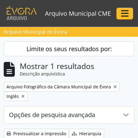
Skip to main content
Arquivo Municipal CME
Togg
Arquivo Municipal de Évora
Limite os seus resultados por:
Mostrar 1 resultados
Descrição arquivística
Remove filter:
Arquivo Fotográfico da Câmara Municipal de Évora
Remove filter:
Inglês
Opções de pesquisa avançada
Previsualizar a impressão
Hierarquia