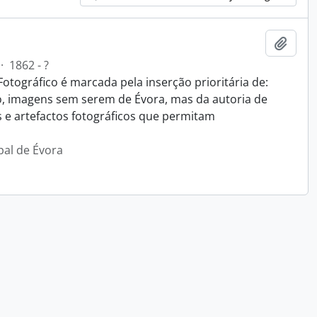
Adici
·
1862 - ?
Fotográfico é marcada pela inserção prioritária de:
o, imagens sem serem de Évora, mas da autoria de
s e artefactos fotográficos que permitam
pal de Évora