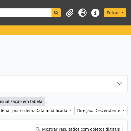
Search in browse page
Entrar
Área de transferência
Idioma
Ligações rápidas
isualização em tabela
denar por ordem: Data modificada
Direção: Descendente
Mostrar resultados com objetos digitais