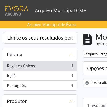
Skip to main content
Arquivo Municipal CME
Arquivo Municipal de Évora
Mos
Limite os seus resultados por:
Descriç
Idioma
Remove filter:
Arquivo Foto
Registos únicos
1
Opções d
, 1 resultados
Inglês
1
, 1 resultados
Previsuali
Português
1
, 1 resultados
Produtor
1 resultad