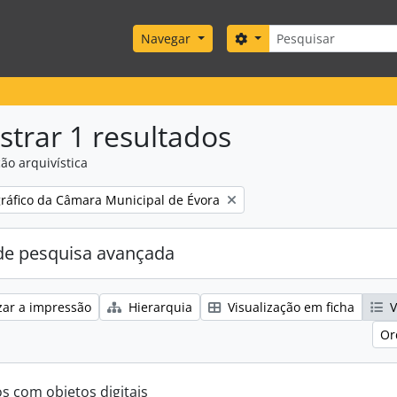
Pesquisar
Search options
Navegar
trar 1 resultados
ão arquivística
gráfico da Câmara Municipal de Évora
e pesquisa avançada
zar a impressão
Hierarquia
Visualização em ficha
V
Or
os com objetos digitais