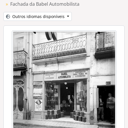
[Série] Instalações da Câmara Municipal de Évora
Fachada da Babel Automobilista
[Série] Sociedade Harmonia Eborense
Outros idiomas disponíveis
[Série] Salão Central Eborense
[Série] Firma de António Capucho Lda.
[Série] Loja e oficina de Archiminio Caeiro
[Série] Consultório do Dr. Manoel José Lourenço
[Série] Colégio D. Nuno Álvares Pereira
[Série] Café Camões
[Série] Escola do Magistério Primário
[Série] Bombeiros Voluntários de Évora
[Série] Armazéns do Chiado na Praça do Giraldo
[Série] Fotografia post-mortem
[Série] Ciganas (retratos de estúdio)
[Série] Ermida de São Brás
[Série] Sé de Évora
[Série] Flores (composições artísticas)
[Série] Igreja da Graça
[Série] Convento do Espinheiro
[Série] Casa Soure