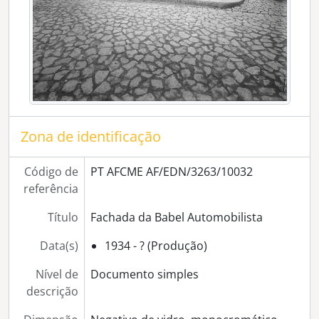
[Série] Templo Romano
[Série] Reproduções de gravuras e documentos
[Série] Passeio ao Norte de Portugal
[Série] Festa de Nossa Senhora da Conceição
[Série] Congresso eucarístico, procissão e missa campal
[Série] Convento de S. Bento de Cástris
[Série] Museu de Évora
Zona de identificação
[Série] Igreja da Misericórdia de Évora
[Série] Vindima
[Série] Igreja e Convento dos Lóios
Código de
PT AFCME AF/EDN/3263/10032
[Série] Corridas de touros não identificadas
referência
[Série] Igreja do Espírito Santo
Título
Fachada da Babel Automobilista
[Série] Arraiolos
[Série] Monsaraz
Data(s)
1934 - ? (Produção)
[Série] Largo dos Colegiais
[Série] Cortejo etnográfico, na Praça do Giraldo
Nível de
Documento simples
[Série] Viana do Alentejo
descrição
[Série] Imagens encomendadas por Artur Evideira