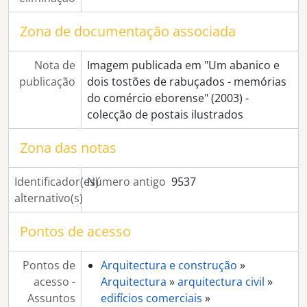
[Série] Casa agrícola não identificada
[Série] Convento do Bom Jesus e Paço Episcopal de Valverde
Zona de documentação associada
[Série] Demolição dos Armazéns do Chiado, na Praça do Giraldo
[Série] Cortejo Fúnebre não identificado
Nota de
Imagem publicada em "Um abanico e
[Série] Feira de gado em local não identificado
publicação
dois tostões de rabuçados - memórias
[Série] Feira de gado no Rossio de São Brás
do comércio eborense" (2003) -
[Série] Desporto
colecção de postais ilustrados
[Série] Igreja e Convento de Santa Clara, em Évora
[Série] Cerimónia em igreja não identificada: "Congresso de Propagação"
Zona das notas
[Série] Retratos não identificados (sem registo associado)
[Série] Imagens alusivas à Exposição do Mundo Português (1940)
Identificador(es)
Número antigo
9537
[Coleção] Colecção Grupo Pró-Évora
alternativo(s)
[Coleção] Colecção António Carrapato
[Coleção] Colecção José Braga Passaporte
Pontos de acesso
[Coleção] Colecção Marcolino Silva
[Coleção] Colecção Mário Gama Freixo
Pontos de
Arquitectura e construção
»
[Coleção] Colecção Varela Pé-Curto
acesso -
Arquitectura
»
arquitectura civil
»
[Coleção] Colecção Francisco Manuel Fialho
Assuntos
edifícios comerciais
»
[Coleção] Colecção Exposição Rio de Janeiro