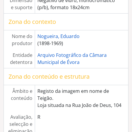
Dimensão
Negativo de vidro, monocromático
[Série] Exposição "Barristas do Alentejo", no Palácio de Dom Manuel
e suporte
(p/b), formato 18x24cm
[Série] Imagens de lavoura encomendadas pelo Engenheiro Sardinha Oliveira
[Série] Feira de São João de 1948
Zona do contexto
[Série] Abertura da Rua de Olivença
[Série] Reprodução de pinturas não identificadas
Nome do
Nogueira, Eduardo
[Série] Propriedade de João Lopes Fernandes
produtor
(1898-1969)
[Série] Gráfica Eborense
[Série] Enfardamento de palha no Monte da Oliveira
Entidade
Arquivo Fotográfico da Câmara
[Série] Aspectos de Beja
detentora
Municipal de Évora
[Série] Moinhos em local não identificado
[Série] Elvas
Zona do conteúdo e estrutura
[Série] Largo Luís de Camões (zona da Porta Nova)
[Série] Arco de Dona Isabel
Âmbito e
Registo da imagem em nome de
[Série] Jardim Público
conteúdo
Teigão.
[Série] Pastorícia e criação de gado
Loja situada na Rua João de Deus, 104
[Série] Casa Pia - crianças e instalações
[Série] Muralhas de Évora
Avaliação,
R
[Série] Correios, Telégrafos e Telefones
selecção e
[Série] Convento de São José (Convento Novo)
eliminação