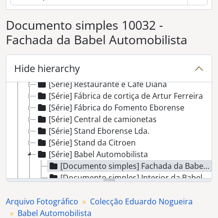
[Série] Regimento de Artilharia
[Série] Récitas e peças de teatro não identificadas
Documento simples 10032 -
[Série] Escola Industrial (actual Escola Gabriel Pereira)
Fachada da Babel Automobilista
[Série] Oficina Évora-Auto
[Série] Lusitano Ginásio Club
[Série] Casa do Povo dos Canaviais
Hide hierarchy
[Série] Aspectos não identificados
[Série] Restaurante e Café Diana
[Série] Fábrica de cortiça de Artur Ferreira
[Série] Fábrica do Fomento Eborense
[Série] Central de camionetas
[Série] Stand Eborense Lda.
[Série] Stand da Citroen
[Série] Babel Automobilista
[Documento simples] Fachada da Babel Automobilista
[Documento simples] Interior da Babel Automobilista
[Série] Adubos Sapec
[Série] Stand oficina "A Comercial de Évora"
Arquivo Fotográfico
Colecção Eduardo Nogueira
[Série] Loja Singer
Babel Automobilista