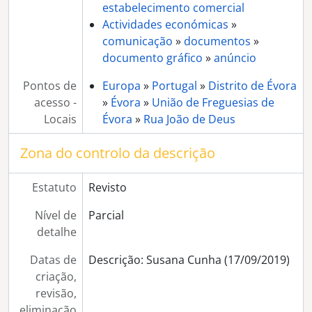
estabelecimento comercial
[Coleção] Colecção Cavaleiro Ferreira
Actividades económicas
»
[Coleção] Colecção Sociedade Harmonia Eborense
comunicação
»
documentos
»
[Coleção] Colecção Provas Originais
documento gráfico
»
anúncio
[Coleção] Colecção Arquivo Corrente
[Coleção] Colecção Ricardo Santos
Pontos de
Europa
»
Portugal
»
Distrito de Évora
[Coleção] Colecção Inácio Martinho
acesso -
»
Évora
»
União de Freguesias de
[Coleção] Colecção Lopes Fragoso
Locais
Évora
»
Rua João de Deus
[Coleção] Colecção Família David
[Coleção] Colecção José Manuel Rodrigues
Zona do controlo da descrição
[Coleção] Colecção Luís Teixeira
[Coleção] Colecção António Cunha
Estatuto
Revisto
[Coleção] Colecção Arqueologia
Nível de
[Coleção] Colecção Carlos Tojo
Parcial
detalhe
[Coleção] Colecção Eduardo Gageiro
[Coleção] Colecção Elsa Caeiro
Datas de
Descrição: Susana Cunha (17/09/2019)
[Coleção] Colecção Gérard Castello-Lopes
criação,
[Coleção] Colecção Guilherme Silva
revisão,
eliminação