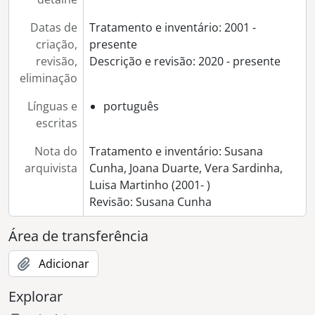
[Coleção] Colecção Luís Teixeira
[Coleção] Colecção António Cunha
Datas de
Tratamento e inventário: 2001 -
[Coleção] Colecção Arqueologia
criação,
presente
[Coleção] Colecção Carlos Tojo
revisão,
Descrição e revisão: 2020 - presente
[Coleção] Colecção Eduardo Gageiro
eliminação
[Coleção] Colecção Elsa Caeiro
[Coleção] Colecção Gérard Castello-Lopes
Línguas e
português
[Coleção] Colecção Guilherme Silva
escritas
Nota do
Tratamento e inventário: Susana
arquivista
Cunha, Joana Duarte, Vera Sardinha,
Luisa Martinho (2001- )
Revisão: Susana Cunha
Área de transferência
Adicionar
Explorar