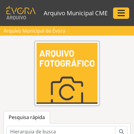
Skip to main content
Arquivo Municipal CME
Togg
Arquivo Municipal de Évora
Pesquisa rápida
Pesq