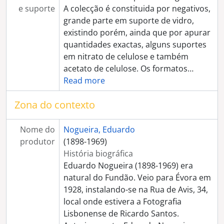
[Série] Fábrica de cortiça de Artur Ferreira
e suporte
A colecção é constituida por negativos,
[Série] Fábrica do Fomento Eborense
grande parte em suporte de vidro,
[Série] Central de camionetas
existindo porém, ainda que por apurar
[Série] Stand Eborense Lda.
quantidades exactas, alguns suportes
[Série] Stand da Citroen
em nitrato de celulose e também
[Série] Babel Automobilista
acetato de celulose. Os formatos
…
[Série] Adubos Sapec
Read more
[Série] Stand oficina "A Comercial de Évora"
[Série] Loja Singer
Zona do contexto
[Série] Instalações da Câmara Municipal de Évora
[Série] Sociedade Harmonia Eborense
Nome do
Nogueira, Eduardo
[Série] Salão Central Eborense
produtor
(1898-1969)
[Série] Firma de António Capucho Lda.
História biográfica
[Série] Loja e oficina de Archiminio Caeiro
Eduardo Nogueira (1898-1969) era
[Série] Consultório do Dr. Manoel José Lourenço
natural do Fundão. Veio para Évora em
[Série] Colégio D. Nuno Álvares Pereira
1928, instalando-se na Rua de Avis, 34,
[Série] Café Camões
local onde estivera a Fotografia
[Série] Escola do Magistério Primário
Lisbonense de Ricardo Santos.
[Série] Bombeiros Voluntários de Évora