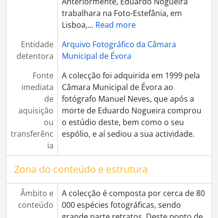
Anteriormente, Eduardo Nogueira
[Série] Armazéns do Chiado na Praça do Giraldo
trabalhara na Foto-Estefânia, em
[Série] Fotografia post-mortem
Lisboa,
…
Read more
[Série] Ciganas (retratos de estúdio)
Entidade
Arquivo Fotográfico da Câmara
[Série] Ermida de São Brás
detentora
Municipal de Évora
[Série] Sé de Évora
[Série] Flores (composições artísticas)
Fonte
A colecção foi adquirida em 1999 pela
[Série] Igreja da Graça
imediata
Câmara Municipal de Évora ao
[Série] Convento do Espinheiro
de
fotógrafo Manuel Neves, que após a
[Série] Casa Soure
aquisição
morte de Eduardo Nogueira comprou
[Série] Templo Romano
ou
o estúdio deste, bem como o seu
[Série] Reproduções de gravuras e documentos
transferênc
espólio, e aí sediou a sua actividade.
[Série] Passeio ao Norte de Portugal
ia
[Série] Festa de Nossa Senhora da Conceição
[Série] Congresso eucarístico, procissão e missa campal
Zona do conteúdo e estrutura
[Série] Convento de S. Bento de Cástris
[Série] Museu de Évora
Âmbito e
A colecção é composta por cerca de 80
[Série] Igreja da Misericórdia de Évora
conteúdo
000 espécies fotográficas, sendo
[Série] Vindima
grande parte retratos. Deste ponto de