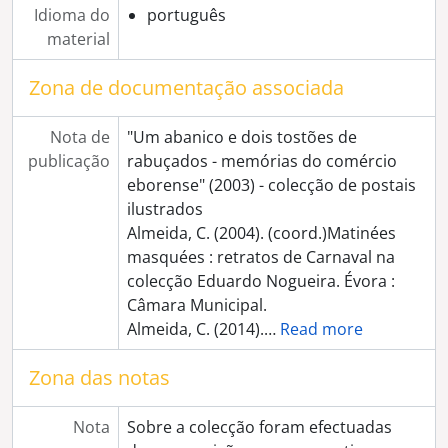
[Série] Elvas
Idioma do
português
[Série] Largo Luís de Camões (zona da Porta Nova)
material
[Série] Arco de Dona Isabel
Zona de documentação associada
[Série] Jardim Público
[Série] Pastorícia e criação de gado
[Série] Casa Pia - crianças e instalações
Nota de
"Um abanico e dois tostões de
[Série] Muralhas de Évora
publicação
rabuçados - memórias do comércio
[Série] Correios, Telégrafos e Telefones
eborense" (2003) - colecção de postais
[Série] Convento de São José (Convento Novo)
ilustrados
[Série] Casa agrícola não identificada
Almeida, C. (2004). (coord.)Matinées
[Série] Convento do Bom Jesus e Paço Episcopal de Valverde
masquées : retratos de Carnaval na
[Série] Demolição dos Armazéns do Chiado, na Praça do Giraldo
colecção Eduardo Nogueira. Évora :
[Série] Cortejo Fúnebre não identificado
Câmara Municipal.
[Série] Feira de gado em local não identificado
Almeida, C. (2014).
…
Read more
[Série] Feira de gado no Rossio de São Brás
[Série] Desporto
Zona das notas
[Série] Igreja e Convento de Santa Clara, em Évora
[Série] Cerimónia em igreja não identificada: "Congresso de Propagação"
Nota
Sobre a colecção foram efectuadas
[Série] Retratos não identificados (sem registo associado)