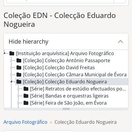
Coleção EDN - Colecção Eduardo
Nogueira
Hide hierarchy
[Instituição arquivística] Arquivo Fotográfico
[Coleção] Colecção António Passaporte
[Coleção] Colecção David Freitas
[Coleção] Colecção Câmara Municipal de Évora
[Coleção] Colecção Eduardo Nogueira
[Série] Retratos de estúdio efectuados por Eduardo Nogueira
[Série] Bandas e orquestras ligeiras
[Série] Feira de São João, em Évora
[Série] Obras na Rua do Salvador
[Série] Aspectos da Praça do Sertório
Arquivo Fotográfico
Colecção Eduardo Nogueira
[Série] Torre e Convento do Salvador
[Série] Universidade de Évora