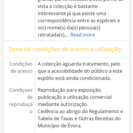
[Série] Igreja e Convento dos Lóios
vista a colecção é bastante
[Série] Corridas de touros não identificadas
interessante já que existe uma
[Série] Igreja do Espírito Santo
correspondência entre as espécies e
[Série] Arraiolos
o(s) nome(s) da(s) pessoa(s)
[Série] Monsaraz
retratada(s),
…
Read more
[Série] Largo dos Colegiais
[Série] Cortejo etnográfico, na Praça do Giraldo
Zona de condições de acesso e utilização
[Série] Viana do Alentejo
[Série] Imagens encomendadas por Artur Evideira
Condições
A colecção aguarda tratamento, pelo
[Série] Exposição "Barristas do Alentejo", no Palácio de Dom Manuel
de acesso
que a acessibilidade do público a este
[Série] Imagens de lavoura encomendadas pelo Engenheiro Sardinha Oliveira
espólio está ainda condicionada.
[Série] Feira de São João de 1948
[Série] Abertura da Rua de Olivença
Condiçoes
Reprodução para exposição,
[Série] Reprodução de pinturas não identificadas
de
publicação e utilização comercial
[Série] Propriedade de João Lopes Fernandes
reproduçã
mediante autorização.
[Série] Gráfica Eborense
o
Cedência ao abrigo do Regulamento e
[Série] Enfardamento de palha no Monte da Oliveira
Tabela de Taxas e Outras Receitas do
[Série] Aspectos de Beja
Município de Évora.
[Série] Moinhos em local não identificado