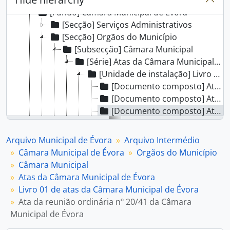
[Arquivo Intermédio] Arquivo Intermédio
[Fundo] Câmara Municipal de Évora
[Secção] Serviços Administrativos
[Secção] Orgãos do Município
[Subsecção] Câmara Municipal
[Série] Atas da Câmara Municipal de Évora
[Unidade de instalação] Livro 01 de atas da Câmara Municipal de Évora
[Documento composto] Ata da reunião ordinária nº 18/41 da Câmara Municipal de Évora
[Documento composto] Ata da reunião ordinária nº 19/41 da Câmara Municipal de Évora
[Documento composto] Ata da reunião ordinária nº 20/41 da Câmara Municipal de Évora
[Documento composto] Ata da reunião ordinária nº 21/41 da Câmara Municipal de Évora
[Documento composto] Ata da reunião ordinária nº 22/41 da Câmara Municipal de Évora
Arquivo Municipal de Évora
Arquivo Intermédio
[Documento composto] Ata da reunião ordinária nº 23/41 da Câmara Municipal de Évora
Câmara Municipal de Évora
Orgãos do Município
[Documento composto] Ata da reunião ordinária nº 24/41 da Câmara Municipal de Évora
Câmara Municipal
[Documento composto] Ata da reunião ordinária nº 25/41 da Câmara Municipal de Évora
Atas da Câmara Municipal de Évora
[Documento composto] Ata da reunião ordinária nº 26/41 da Câmara Municipal de Évora
Livro 01 de atas da Câmara Municipal de Évora
[Documento composto] Ata da reunião ordinária nº 27/41 da Câmara Municipal de Évora
Ata da reunião ordinária nº 20/41 da Câmara
[Documento composto] Ata da reunião ordinária nº 28/41 da Câmara Municipal de Évora
Municipal de Évora
[Documento composto] Ata da reunião ordinária nº 29/41 da Câmara Municipal de Évora