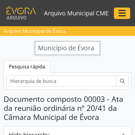
Skip to main content
Arquivo Municipal CME
Togg
Arquivo Municipal de Évora
Município de Évora
Pesquisa rápida
Pesq
Documento composto 00003 - Ata
da reunião ordinária nº 20/41 da
Câmara Municipal de Évora
[Instituição arquivística] Arquivo Municipal de Évora
Hide hierarchy