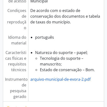
de acesso
Municipal
[Unidade de instalação] Livro 05 de atas da Câmara Municipal de Évora
[Unidade de instalação] Livro 06 de atas da Câmara Municipal de Évora
Condiçoes
De acordo com o estado de
[Unidade de instalação] Livro 07 de atas da Câmara Municipal de Évora
de
conservação dos documentos e tabela
[Unidade de instalação] Livro 08 de atas da Câmara Municipal de Évora
reproduçã
de taxas do município.
[Unidade de instalação] Livro 09 de atas da Câmara Municipal de Évora
o
[Unidade de instalação] Livro 10 de atas da Câmara Municipal de Évora
[Unidade de instalação] Livro 11 de atas da Câmara Municipal de Évora
Idioma do
português
[Unidade de instalação] Livro 12 de atas da Câmara Municipal de Évora
material
[Unidade de instalação] Livro 13 de atas da Câmara Municipal de Évora
Característi
Natureza do suporte – papel;
[Unidade de instalação] Livro 14 de atas da Câmara Municipal de Évora
cas físicas e
Tecnologia do suporte –
[Unidade de instalação] Livro 15 de atas da Câmara Municipal de Évora
requisitos
manuscrito;
[Unidade de instalação] Livro 16 de atas da Câmara Municipal de Évora
técnicos
Estado de conservação – Bom.
[Unidade de instalação] Livro 17 de atas da Câmara Municipal de Évora
[Unidade de instalação] Livro 18 de atas da Câmara Municipal de Évora
Instrumento
arquivo-municipal-de-evora-2.pdf
[Unidade de instalação] Livro 19 de atas da Câmara Municipal de Évora
de
[Unidade de instalação] Livro 20 de atas da Câmara Municipal de Évora
pesquisa
[Unidade de instalação] Livro 21 de atas da Câmara Municipal de Évora
gerado
[Unidade de instalação] Livro 22 de atas da Câmara Municipal de Évora
[Unidade de instalação] Livro 23 de atas da Câmara Municipal de Évora