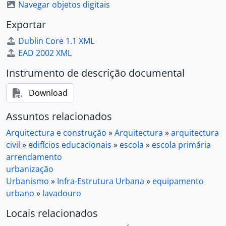
[Série] Posturas e Regulamentos
Navegar objetos digitais
[Série] Editais
Exportar
[Série] Planos e Relatórios de Atividades
[Subsecção] Presidente da Câmara
Dublin Core 1.1 XML
[Subsecção] Conselho Municipal de Évora
EAD 2002 XML
[Subsecção] Comissões e Juntas Municipais
Instrumento de descrição documental
[Secção] Património
[Secção] Serviços Financeiros
Download
[Secção] Eleições
[Secção] Impostos
Assuntos relacionados
[Secção] Funções Militares
Arquitectura e construção
»
Arquitectura
»
arquitectura
[Secção] Justiça
civil
»
edifícios educacionais
»
escola
»
escola primária
[Secção] Controlo das Atividades Económicas
arrendamento
[Secção] Obras Municipais
urbanização
[Secção] Serviços Urbanos
Urbanismo
»
Infra-Estrutura Urbana
»
equipamento
[Secção] Habitação
urbano
»
lavadouro
[Secção] Saúde e Assistência
[Secção] Educação
Locais relacionados
[Secção] Cultura