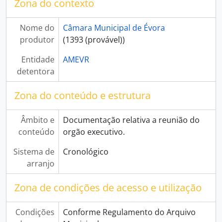
[Documento composto] Ata da reunião extraordinária nº 22/42 da Câmara Municipal de Évora
Zona do contexto
[Documento composto] Ata da reunião extraordinária nº 23/42 da Câmara Municipal de Évora
[Documento composto] Ata da reunião extraordinária nº 24/42 da Câmara Municipal de Évora
Nome do
Câmara Municipal de Évora
[Documento composto] Ata da reunião extraordinária nº 25/42 da Câmara Municipal de Évora
produtor
(1393 (provável))
[Documento composto] Ata da reunião extraordinária nº 26/42 da Câmara Municipal de Évora
Entidade
AMEVR
[Documento composto] Ata da reunião extraordinária nº 27/42 da Câmara Municipal de Évora
detentora
[Documento composto] Ata da reunião extraordinária nº 28/42 da Câmara Municipal de Évora
[Documento composto] Ata da reunião extraordinária nº 29/42 da Câmara Municipal de Évora
Zona do conteúdo e estrutura
[Documento composto] Ata da reunião extraordinária nº 30/42 da Câmara Municipal de Évora
[Documento composto] Ata da reunião extraordinária nº 31/42 da Câmara Municipal de Évora
[Documento composto] Ata da reunião extraordinária nº 32/42 da Câmara Municipal de Évora
Âmbito e
Documentação relativa a reunião do
[Documento composto] Ata da reunião extraordinária nº 33/42 da Câmara Municipal de Évora
conteúdo
orgão executivo.
[Documento composto] Ata da reunião extraordinária nº 34/42 da Câmara Municipal de Évora
Sistema de
Cronológico
[Documento composto] Ata da reunião extraordinária nº 35/42 da Câmara Municipal de Évora
arranjo
[Documento composto] Ata da reunião extraordinária nº 36/42 da Câmara Municipal de Évora
[Documento composto] Ata da reunião extraordinária nº 37/42 da Câmara Municipal de Évora
Zona de condições de acesso e utilização
[Unidade de instalação] Livro 02 de atas da Câmara Municipal de Évora
[Unidade de instalação] Livro 03 de atas da Câmara Municipal de Évora
Condições
Conforme Regulamento do Arquivo
[Unidade de instalação] Livro 04 de atas da Câmara Municipal de Évora