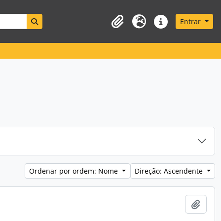
Search in browse page
Entrar
Área de transferência
Idioma
Ligações rápidas
Ordenar por ordem: Nome
Direção: Ascendente
Adici