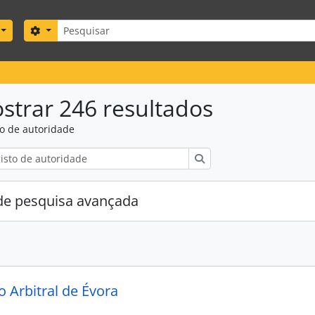
Pesquisar
Search options
strar 246 resultados
to de autoridade
Pesquisar
e pesquisa avançada
 Arbitral de Évora