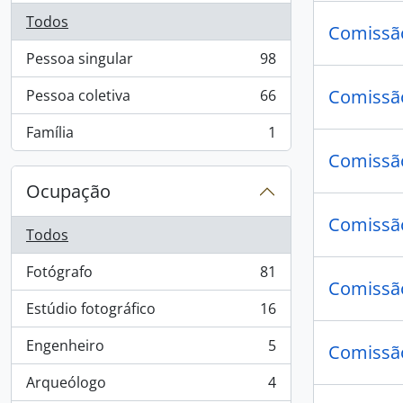
Todos
Comissão
Pessoa singular
98
, 98 resultados
Comissão
Pessoa coletiva
66
, 66 resultados
Família
1
, 1 resultados
Comissão
Ocupação
Comissão
Todos
Fotógrafo
81
, 81 resultados
Comissão
Estúdio fotográfico
16
, 16 resultados
Engenheiro
5
Comissão
, 5 resultados
Arqueólogo
4
, 4 resultados