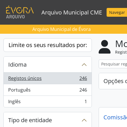
Skip to main content
Arquivo Municipal CME
Navegar
Arquivo Municipal de Évora
Mo
Limite os seus resultados por:
Regis
Idioma
Registos únicos
246
Opções d
, 246 resultados
Português
246
, 246 resultados
Inglês
1
, 1 resultados
Comissão
Tipo de entidade