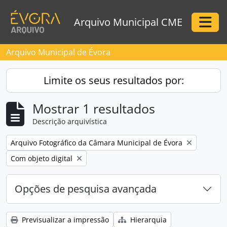
Skip to main content
Arquivo Municipal CME
Togg
Arquivo Municipal de Évora
Limite os seus resultados por:
Mostrar 1 resultados
Descrição arquivística
Remove filter:
Arquivo Fotográfico da Câmara Municipal de Évora
Remove filter:
Com objeto digital
Opções de pesquisa avançada
Previsualizar a impressão
Hierarquia