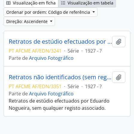
Visualização em ficha
Visualização em tabela
Ordenar por ordem: Código de referência
Direção: Ascendente
Retratos de estúdio efectuados por Eduardo Nogueira
Adici
PT AFCME AF/EDN/3241
·
Série
·
1927 - ?
Parte de
Arquivo Fotográfico
Retratos não identificados (sem registo associado)
Adici
PT AFCME AF/EDN/3351
·
Série
·
1927 - ?
Parte de
Arquivo Fotográfico
Retratos de estúdio efectuados por Eduardo
Nogueira, sem qualquer registo associado.