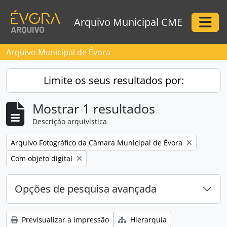
Skip to main content
Arquivo Municipal CME
Togg
Arquivo Municipal de Évora
Limite os seus resultados por:
Mostrar 1 resultados
Descrição arquivística
Remove filter:
Arquivo Fotográfico da Câmara Municipal de Évora
Remove filter:
Com objeto digital
Opções de pesquisa avançada
Previsualizar a impressão
Hierarquia