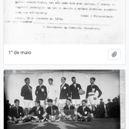
1º de maio
Adici