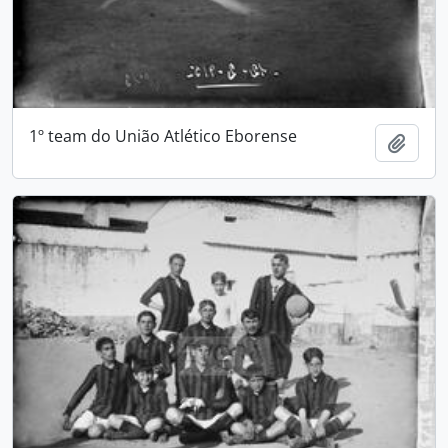
1º team do União Atlético Eborense
Adici