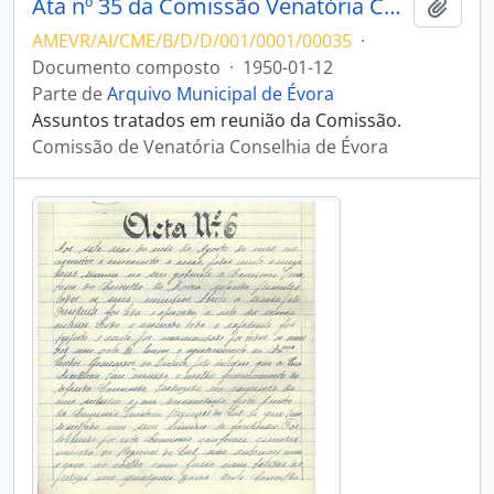
Ata nº 35 da Comissão Venatória Conselhia de Évora
Adici
AMEVR/AI/CME/B/D/D/001/0001/00035
·
Documento composto
·
1950-01-12
Parte de
Arquivo Municipal de Évora
Assuntos tratados em reunião da Comissão.
Comissão de Venatória Conselhia de Évora