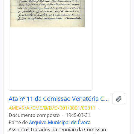
Ata nº 11 da Comissão Venatória Conselhia de Évora
Adici
AMEVR/AI/CME/B/D/D/001/0001/00011
·
Documento composto
·
1945-03-31
Parte de
Arquivo Municipal de Évora
Assuntos tratados na reunião da Comissão.