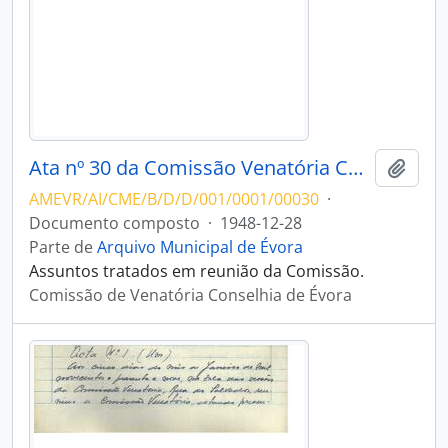
Ata nº 30 da Comissão Venatória Conselhia de Évora
Adici
AMEVR/AI/CME/B/D/D/001/0001/00030
·
Documento composto
·
1948-12-28
Parte de
Arquivo Municipal de Évora
Assuntos tratados em reunião da Comissão.
Comissão de Venatória Conselhia de Évora