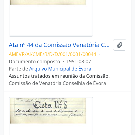
Ata nº 44 da Comissão Venatória Conselhia de Évora
Adici
AMEVR/AI/CME/B/D/D/001/0001/00044
·
Documento composto
·
1951-08-07
Parte de
Arquivo Municipal de Évora
Assuntos tratados em reunião da Comissão.
Comissão de Venatória Conselhia de Évora