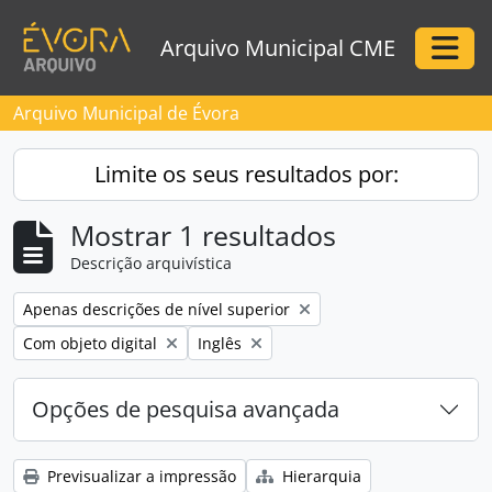
Skip to main content
Arquivo Municipal CME
Togg
Arquivo Municipal de Évora
Limite os seus resultados por:
Mostrar 1 resultados
Descrição arquivística
Remove filter:
Apenas descrições de nível superior
Remove filter:
Remove filter:
Com objeto digital
Inglês
Opções de pesquisa avançada
Previsualizar a impressão
Hierarquia