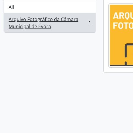
All
Arquivo Fotográfico da Câmara
1
, 1 results
Municipal de Évora