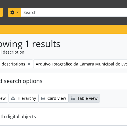
Search
Search options
wing 1 results
l description
Remove filter:
l descriptions
Arquivo Fotográfico da Câmara Municipal de Év
 search options
iew
Hierarchy
Card view
Table view
ith digital objects