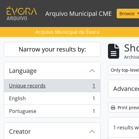
Skip to main content
Arquivo Municipal CME
Browse
Arquivo Municipal de Évora
Sho
Narrow your results by:
Archiva
Language
Remove filter:
Only top-leve
Unique records
1
Advanced
, 1 results
English
1
, 1 results
Print prev
Portuguese
1
, 1 results
1 results w
Creator