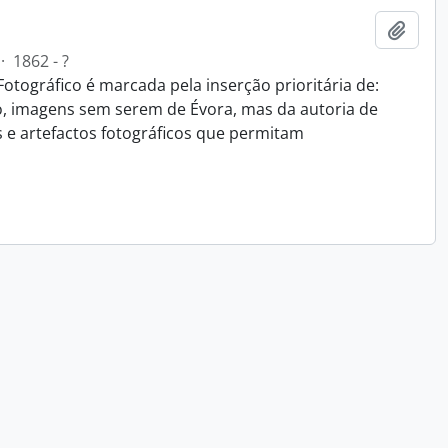
Add t
·
1862 - ?
Fotográfico é marcada pela inserção prioritária de:
o, imagens sem serem de Évora, mas da autoria de
s e artefactos fotográficos que permitam