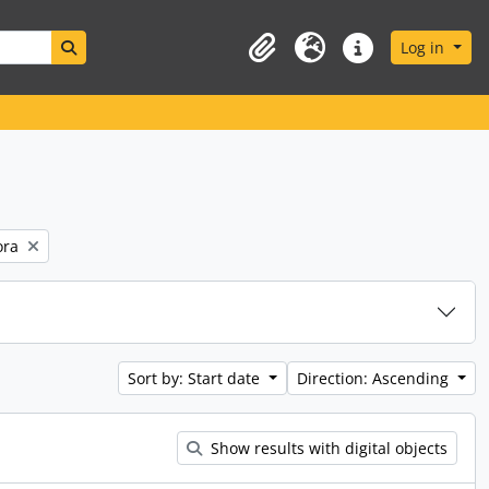
Search in browse page
Log in
Clipboard
Language
Quick links
ora
Sort by: Start date
Direction: Ascending
Show results with digital objects