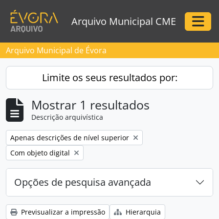
Skip to main content
Arquivo Municipal CME
Togg
Arquivo Municipal de Évora
Limite os seus resultados por:
Mostrar 1 resultados
Descrição arquivística
Remove filter:
Apenas descrições de nível superior
Remove filter:
Com objeto digital
Opções de pesquisa avançada
Previsualizar a impressão
Hierarquia